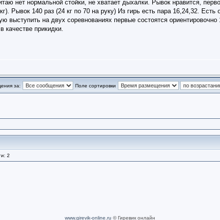
таю нет нормальной стойки, не хватает дыхалки. Рывок нравится, перво
4 кг). Рывок 140 раз (24 кг по 70 на руку) Из гирь есть пара 16,24,32. Есть
ую выступить на двух соревнованиях первые состоятся ориентировочно 1
в качестве прикидки.
ения за:
Поле сортировки
и: 2
www.girevik-online.ru
© Гиревик онлайн