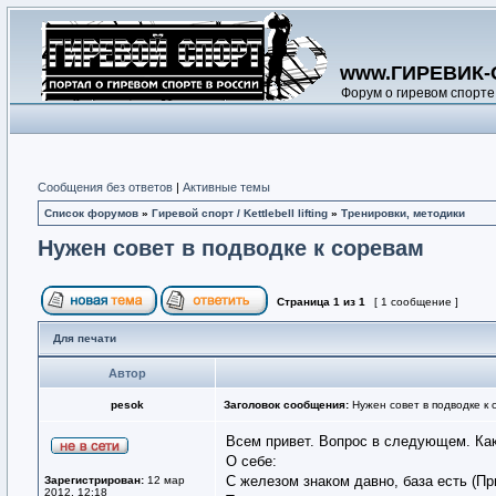
www.ГИРЕВИК-
Форум о гиревом спорте
Сообщения без ответов
|
Активные темы
Список форумов
»
Гиревой спорт / Kettlebell lifting
»
Тренировки, методики
Нужен совет в подводке к соревам
Страница
1
из
1
[ 1 сообщение ]
Для печати
Автор
pesok
Заголовок сообщения:
Нужен совет в подводке к 
Всем привет. Вопрос в следующем. Как 
О себе:
С железом знаком давно, база есть (При
Зарегистрирован:
12 мар
2012, 12:18