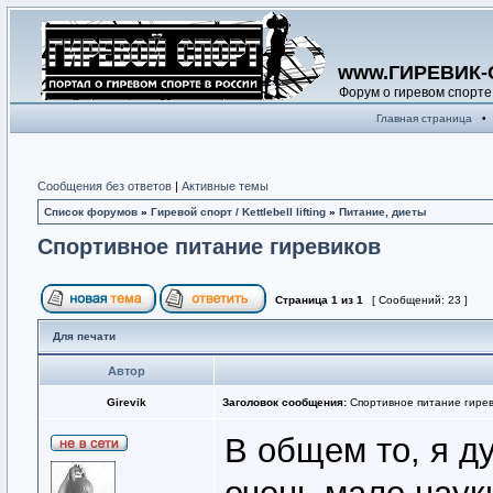
www.ГИРЕВИК-
Форум о гиревом спорте
Главная страница
•
Сообщения без ответов
|
Активные темы
Список форумов
»
Гиревой спорт / Kettlebell lifting
»
Питание, диеты
Спортивное питание гиревиков
Страница
1
из
1
[ Сообщений: 23 ]
Для печати
Автор
Girevik
Заголовок сообщения:
Спортивное питание гирев
В общем то, я ду