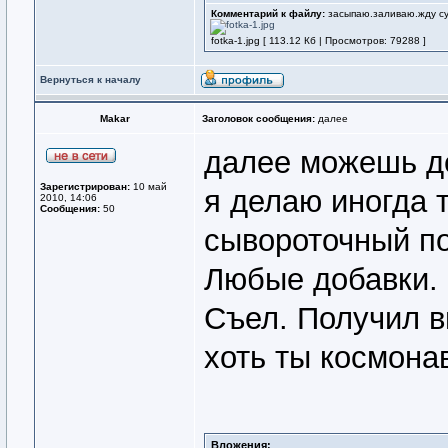
Комментарий к файлу:
засыпаю.заливаю.жду су
fotka-1.jpg [ 113.12 Кб | Просмотров: 79288 ]
Вернуться к началу
Makar
Заголовок сообщения:
далее
далее можешь де
Зарегистрирован:
10 май
я делаю иногда 
2010, 14:06
Сообщения:
50
сывороточный по
Любые добавки. 
Съел. Получил в
хоть ты космонав
Вложения: