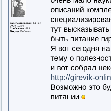
очень мало наук
описаний компле
специализирован
Зарегистрирован:
14 ноя
2008, 10:09
тут высказывать
Сообщения:
483
Откуда:
Рыбинск
быть питание гир
Я вот сегодня н
тему о полезнос
и вот собрал не
http://girevik-onl
Возможно это бу
питании