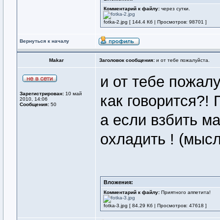
Комментарий к файлу:
через сутки.
fotka-2.jpg [ 144.4 Кб | Просмотров: 98701 ]
Вернуться к началу
Makar
Заголовок сообщения:
и от тебе пожалуйста.
и от тебе пожалу
Зарегистрирован:
10 май
как говорится?! 
2010, 14:06
Сообщения:
50
а если взбить ма
охладить ! (мысл
Вложения:
Комментарий к файлу:
Приятного аппетита!
fotka-3.jpg [ 84.29 Кб | Просмотров: 47618 ]