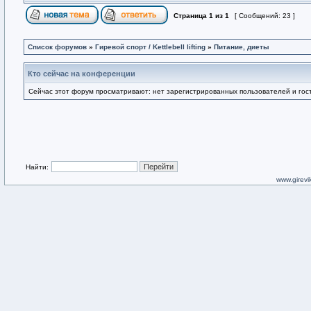
Страница
1
из
1
[ Сообщений: 23 ]
Список форумов
»
Гиревой спорт / Kettlebell lifting
»
Питание, диеты
Кто сейчас на конференции
Сейчас этот форум просматривают: нет зарегистрированных пользователей и гост
Найти:
www.girevik