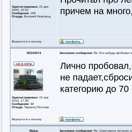
Зарегистрирован:
22 дек
причем на много
2009, 23:02
Сообщения:
199
Откуда:
Великий Новгород
Вернуться к началу
SD100674
Заголовок сообщения:
Re: Кто-нибудь пробовал 
Лично пробовал,
не падает,сброси
категорию до 70 
Зарегистрирован:
15 апр
2010, 17:30
Сообщения:
38
Откуда:
Украина,Полтава
Вернуться к началу
Makar
Заголовок сообщения:
Re: Спортивное питание г