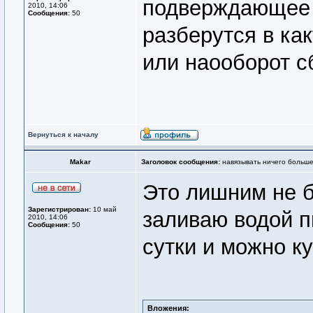
подверждающее 
2010, 14:06
Сообщения:
50
разберутся в ка
или наооборот с
Вернуться к началу
Makar
Заголовок сообщения:
навязывать ничего больше 
Это лишним не б
Зарегистрирован:
10 май
заливаю водой п
2010, 14:06
Сообщения:
50
сутки и можно к
Вложения: