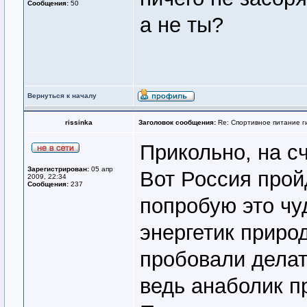
Сообщения:
50
а не ты?
Вернуться к началу
rissinka
Заголовок сообщения:
Re: Спортивное питание г
Прикольно, на с
Зарегистрирован:
05 апр
Вот Россия прой
2009, 22:34
Сообщения:
237
попробую это чу
энергетик приро
пробовали делат
ведь анаболик п