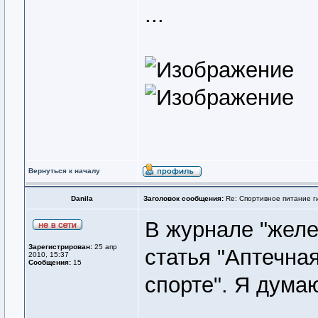
...
Вернуться к началу
Danila
Заголовок сообщения:
Re: Спортивное питание г
В журнале "желе
Зарегистрирован:
25 апр
статья "Аптечна
2010, 15:37
Сообщения:
15
спорте". Я дума