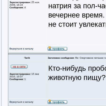
Зарегистрирован:
25 ноя
натрия за пол-ча
2009, 16:10
Сообщения:
4
вечернее время.
не стоит увлекат
Вернуться к началу
Tarik
Заголовок сообщения:
Re: Спортивное питание г
Кто-нибудь проб
Зарегистрирован:
15 янв
животную пищу? 
2010, 10:37
Сообщения:
1
Вернуться к началу