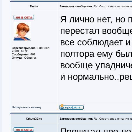
Tasha
Заголовок сообщения:
Re: Спортивное питание г
Я лично нет, но 
перестал вообще
все соблюдает и 
Зарегистрирован:
08 июл
полтора ему был
2009, 16:33
Сообщения:
468
Откуда:
Обнинск
вообще упадниче
и нормально..реш
Вернуться к началу
Cthutq32kg
Заголовок сообщения:
Re: Спортивное питание г
Прочитал про ле