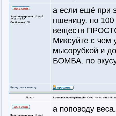
а если ещё при 
Зарегистрирован:
10 май
пшеницу. по 100
2010, 14:06
Сообщения:
50
веществ ПРОСТО
Миксуйте с чем 
мысорубкой и до
БОМБА. по вкус
Вернуться к началу
Makar
Заголовок сообщения:
Re: Спортивное питание г
а поповоду веса
Зарегистрирован:
10 май