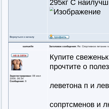
295кг С наилуч
Вернуться к началу
samuelle
Заголовок сообщения:
Re: Спортивное питание г
Купите свеженьки
прочтите о поле
Зарегистрирован:
08 июл
2009, 06:34
Сообщения:
6
леветона п и ле
сопртсменов и 