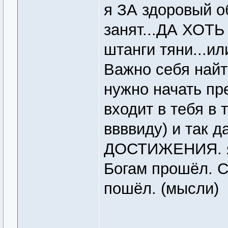
я ЗА здоровый о
занят...ДА ХОТ
штанги тяни...ил
Важно себя найти
нужно начать пре
входит в тебя в
ввввиду) и так 
ДОСТИЖЕНИЯ. яж
Богам прошёл. 
пошёл. (мысли)