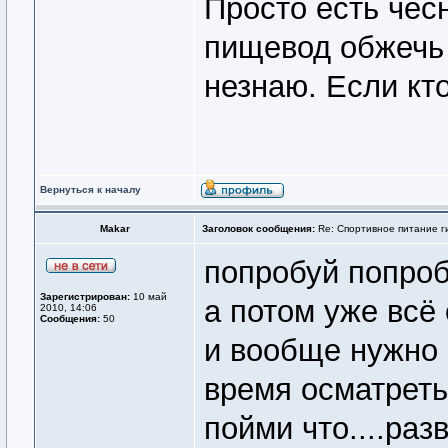
Просто есть чесн
пищевод обжечь 
незнаю. Если кто
Вернуться к началу
Makar
Заголовок сообщения:
Re: Спортивное питание г
попробуй попро
Зарегистрирован:
10 май
а потом уже всё
2010, 14:06
Сообщения:
50
и вообще нужно 
время осматреть
пойми что....разв