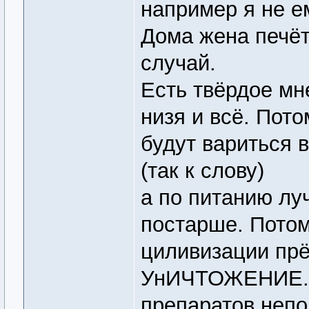
например я не ем
Дома жена печёт
случай.
Есть твёрдое мн
низя и всё. Пот
будут вариться в
(так к слову)
а по питанию лу
постарше. Потом
циливизации прё
УнИЧТОЖЕНИЕ. о
препаратов непо