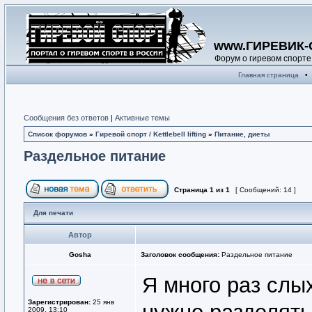
www.ГИРЕВИК-
Форум о гиревом спорте
Главная страница
•
Сообщения без ответов
|
Активные темы
Список форумов
»
Гиревой спорт / Kettlebell lifting
»
Питание, диеты
Раздельное питание
Страница
1
из
1
[ Сообщений: 14 ]
Для печати
Автор
Gosha
Заголовок сообщения:
Раздельное питание
Я много раз слы
Зарегистрирован:
25 янв
2009, 13:10