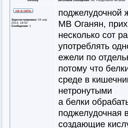
Voronoy
Заголовок сообщения:
Re: Раздельное питание
поджелудочной ж
Зарегистрирован:
04 апр
МВ Оганян, прих
2013, 18:02
Сообщения:
1
несколько сот р
употреблять одн
ежели по отдель
потому что белк
среде в кишечни
нетронутыми
а белки обрабат
поджелудочная 
создающие кисл