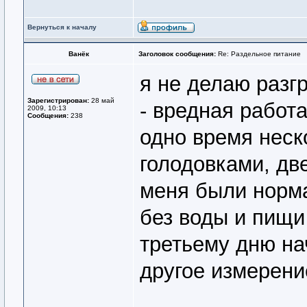
Вернуться к началу
Ванёк
Заголовок сообщения:
Re: Раздельное питание
я не делаю разг
Зарегистрирован:
28 май
- вредная работа
2009, 10:13
Сообщения:
238
одно время неск
голодовками, дв
меня были норм
без воды и пищи
третьему дню на
другое измерени