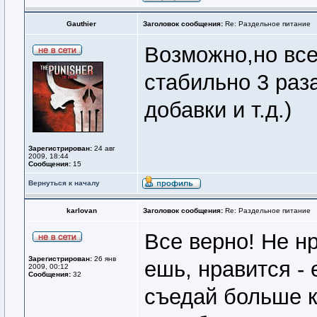
Gauthier
Заголовок сообщения:
Re: Раздельное питание
Возможно,но все
стабильно 3 ра
добавки и т.д.)
Зарегистрирован:
24 авг
2009, 18:44
Сообщения:
15
Вернуться к началу
karlovan
Заголовок сообщения:
Re: Раздельное питание
Все верно! Не нр
Зарегистрирован:
26 янв
ешь, нравится - 
2009, 00:12
Сообщения:
32
съедай больше к