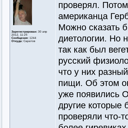
проверял. Потом
американца Герб
Можно сказать б
Зарегистрирован:
30 апр
2012, 11:25
диетологии. Но н
Сообщения:
1244
Откуда:
Саратов
так как был вег
русский физиоло
что у них разны
пищи. Об этом он
уже появились О
другие которые 
проверяли что-т
более гиревиках