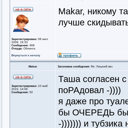
Makar, никому та
лучше скидывать
Зарегистрирован:
08 июл
2009, 16:33
Сообщения:
468
Откуда:
Обнинск
Вернуться к началу
Makar
Заголовок сообщения:
Re: Лишний вес
Таша согласен с
Зарегистрирован:
10 май
поРАдовал -))))
2010, 14:06
Сообщения:
50
я даже про туале
бы ОЧЕРЕДЬ бы
-))))))) и тубзика 