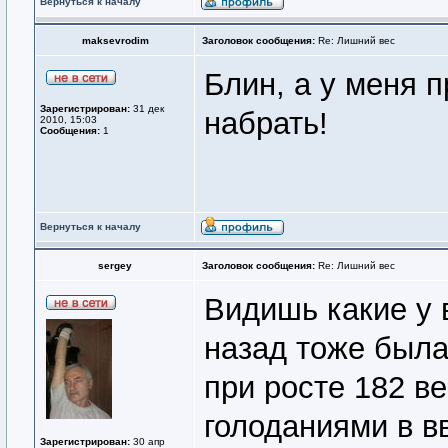
Вернуться к началу
maksevrodim
Заголовок сообщения:
Re: Лишний вес
Блин, а у меня п
Зарегистрирован:
31 дек
набрать!
2010, 15:03
Сообщения:
1
Вернуться к началу
sergey
Заголовок сообщения:
Re: Лишний вес
Видишь какие у в
назад тоже была 
при росте 182 ве
голоданиями в в
Зарегистрирован:
30 апр