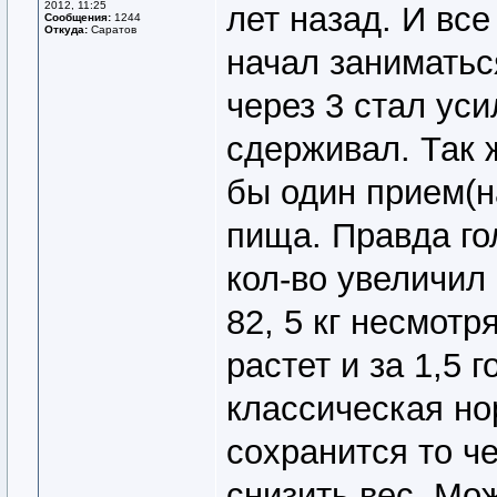
2012, 11:25
лет назад. И все
Сообщения:
1244
Откуда:
Саратов
начал заниматьс
через 3 стал уси
сдерживал. Так 
бы один прием(н
пища. Правда го
кол-во увеличил 
82, 5 кг несмотр
растет и за 1,5 г
классическая но
сохранится то ч
снизить вес. Мо