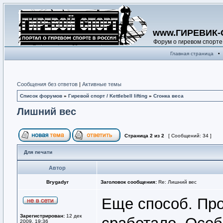
www.ГИРЕВИК-
Форум о гиревом спорте
Главная страница
•
Сообщения без ответов
|
Активные темы
Список форумов
»
Гиревой спорт / Kettlebell lifting
»
Сгонка веса
Лишний вес
Страница
2
из
2
[ Сообщений: 34 ]
Для печати
Автор
Brygadyr
Заголовок сообщения:
Re: Лишний вес
Еще способ. Про
Зарегистрирован:
12 дек
2009, 19:36