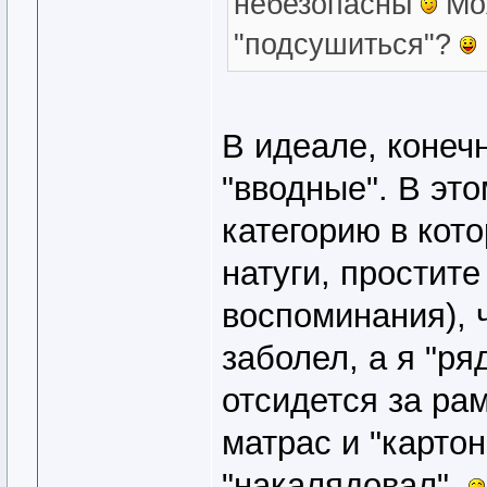
небезопасны
Мож
"подсушиться"?
В идеале, конеч
"вводные". В это
категорию в кот
натуги, простите
воспоминания), 
заболел, а я "р
отсидется за рам
матрас и "картон
"накалядовал".