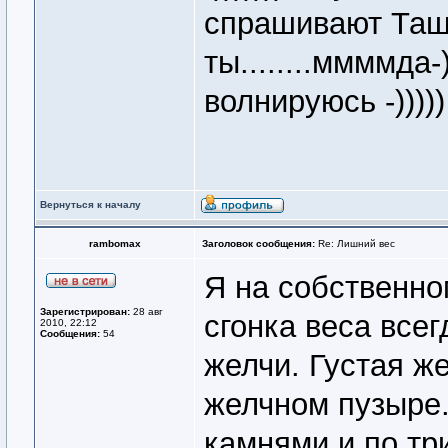
спрашивают Таш
ты........ммммда-
волнируюсь -)))))
Вернуться к началу
rambomax
Заголовок сообщения:
Re: Лишний вес
Я на собственно
Зарегистрирован:
28 авг
сгонка веса всег
2010, 22:12
Сообщения:
54
желчи. Густая ж
желчном пузыре.
камнями и по три