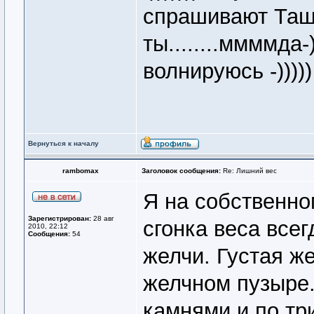
спрашивают Таш
ты........ммммда-
волнируюсь -)))))
Вернуться к началу
rambomax
Заголовок сообщения:
Re: Лишний вес
Я на собственно
Зарегистрирован:
28 авг
сгонка веса всег
2010, 22:12
Сообщения:
54
желчи. Густая ж
желчном пузыре.
камнями и по три