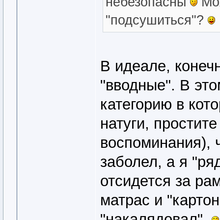
небезопасны
Мож
"подсушиться"?
В идеале, конеч
"вводные". В это
категорию в кот
натуги, простите
воспоминания), 
заболел, а я "р
отсидется за рам
матрас и "картон
"накалядовал".