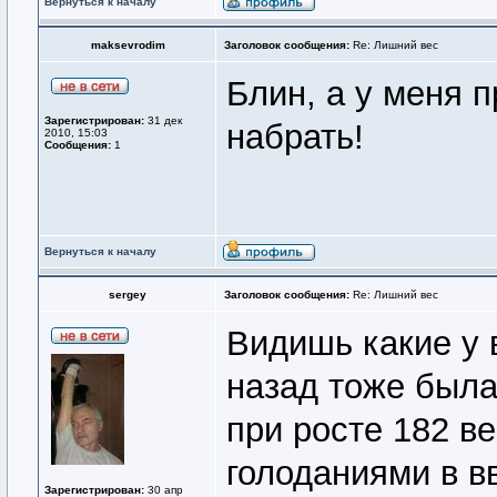
Вернуться к началу
maksevrodim
Заголовок сообщения:
Re: Лишний вес
Блин, а у меня п
Зарегистрирован:
31 дек
набрать!
2010, 15:03
Сообщения:
1
Вернуться к началу
sergey
Заголовок сообщения:
Re: Лишний вес
Видишь какие у в
назад тоже была 
при росте 182 ве
голоданиями в в
Зарегистрирован:
30 апр