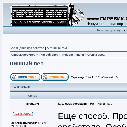
www.ГИРЕВИК-
Форум о гиревом спорте
Главная страница
•
Сообщения без ответов
|
Активные темы
Список форумов
»
Гиревой спорт / Kettlebell lifting
»
Сгонка веса
Лишний вес
Страница
2
из
2
[ Сообщений: 34 ]
Для печати
Автор
Brygadyr
Заголовок сообщения:
Re: Лишний вес
Еще способ. Про
Зарегистрирован:
12 дек
2009, 19:36