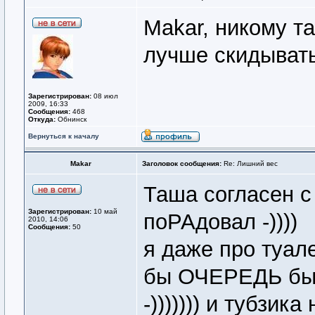
Makar, никому та
лучше скидывать
Зарегистрирован:
08 июл
2009, 16:33
Сообщения:
468
Откуда:
Обнинск
Вернуться к началу
Makar
Заголовок сообщения:
Re: Лишний вес
Таша согласен с
Зарегистрирован:
10 май
поРАдовал -))))
2010, 14:06
Сообщения:
50
я даже про туале
бы ОЧЕРЕДЬ бы
-))))))) и тубзика 