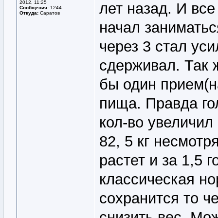
2012, 11:25
лет назад. И все
Сообщения:
1244
Откуда:
Саратов
начал заниматьс
через 3 стал уси
сдерживал. Так 
бы один прием(н
пища. Правда го
кол-во увеличил 
82, 5 кг несмотр
растет и за 1,5 г
классическая но
сохранится то ч
снизить вес. Мо