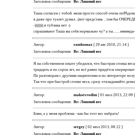
Заголовок сообщения:
Re: Лишний вес
Таша согласен с тобой. меня просто способ очень поРАдовал
я даже про туалет думал...(вот представь ...там бы ОЧЕРЕД
-))))))) и тубзика нет -)
спрашивают Таша вы себя нормально чу? а ты........ммммда-)
Автор:
rambomax
[ 29 авг 2010, 21:14 ]
Заголовок сообщения:
Re: Лишний вес
Я на собственном опыте убедился, что быстрая сгонка вес
тридцать и по сорок лет, но всё равно придётся оперирова
По разговорам с другими пациентами и по литераторе получ
Так что при быстрой сгонке веса, сразу откладывайте ден
Автор:
maksevrodim
[ 01 июл 2013, 22:09 ]
Заголовок сообщения:
Re: Лишний вес
Блин, а у меня проблема - как бы этот вес набрать!
Автор:
sergey
[ 02 июл 2013, 08:22 ]
Заголовок сообщения:
Re: Лишний вес