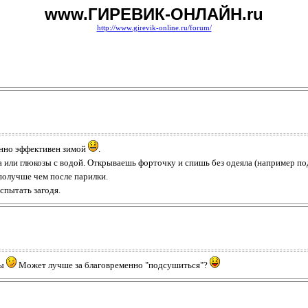
www.ГИРЕВИК-ОНЛАЙН.ru
http://www.girevik-online.ru/forum/
енно эффективен зимой
.
 или глюкозы с водой. Открываешь форточку и спишь без одеяла (например по
 получше чем после парилки.
спытать загодя.
ны
Может лучше за благовременно "подсушиться"?