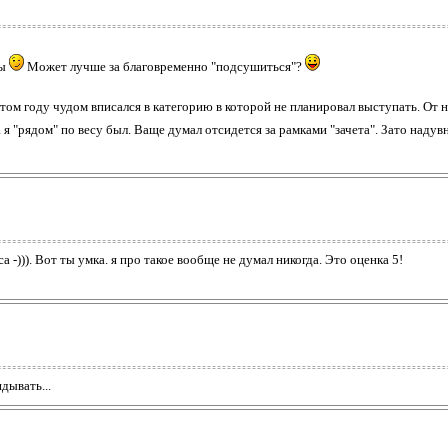
ны
Может лучше за благовременно "подсушиться"?
том году чудом вписался в категорию в которой не планировал выступать. От н
а я "рядом" по весу был. Ваще думал отсидется за рамками "зачета". Зато надув
а -))). Вот ты умка. я про такое вообще не думал никогда. Это оценка 5!
дывать...