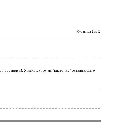
Страница
2
из
2
д простыней). У меня к утру на "растопку" остывающего