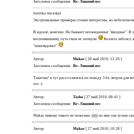
Заголовок сообщения:
Re: Лишний вес
rissinka писал(а):
Экстремальные примеры сгонки интересны, но небезопас
В идеале, конечно. Но бывают неожиданные "вводные". В э
воспоминания), чуть глаза не лопнули.
Коллега заболел, 
"накалядовал".
Автор:
Makar
[ 26 май 2010, 13:26 ]
Заголовок сообщения:
Re: Лишний вес
Ташечка! я тут расссссмеялся по поводу 3-ёх литров для вес
ого -)
Автор:
Tasha
[ 27 май 2010, 08:41 ]
Заголовок сообщения:
Re: Лишний вес
Makar, никому такого не пожелаю..((((( по мне так лучше ски
Автор:
Makar
[ 27 май 2010, 10:28 ]