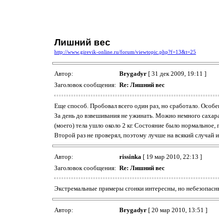
Лишний вес
http://www.girevik-online.ru/forum/viewtopic.php?f=13&t=25
Автор:
Brygadyr
[ 31 дек 2009, 19:11 ]
Заголовок сообщения:
Re: Лишний вес
Еще способ. Пробовал всего один раз, но сработало. Особ
За день до взвешивания не ужинать. Можно немного сахара
(моего) тела ушло около 2 кг. Состояние было нормальное,
Второй раз не проверял, поэтому лучше на всякий случай и
Автор:
rissinka
[ 19 мар 2010, 22:13 ]
Заголовок сообщения:
Re: Лишний вес
Экстремальные примеры сгонки интересны, но небезопас
Автор:
Brygadyr
[ 20 мар 2010, 13:51 ]