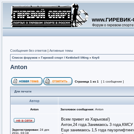
www.ГИРЕВИК-
Форум о гиревом спорте
Сообщения без ответов
|
Активные темы
Список форумов
»
Гиревой спорт / Kettlebell lifting
»
Клуб
Anton
Страница
1
из
1
[ 1 сообщение ]
Для печати
Автор
Anton
Заголовок сообщения:
Anton
Всем привет из Харькова!)
Антон,24 года.Занимаюсь 3 года,КМСУ 
Еще занимаюсь 1,5 года пауэрлифтин
Зарегистрирован:
24 дек
2011, 03:19