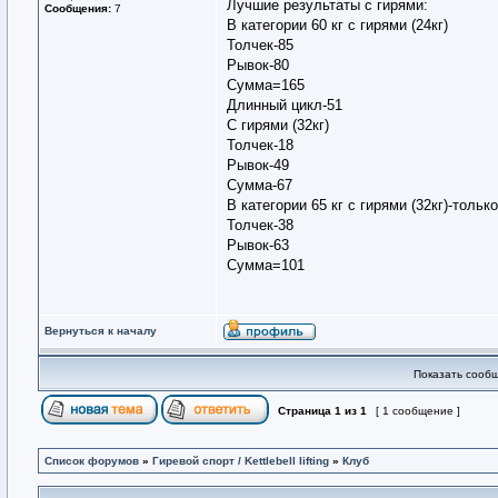
Лучшие результаты с гирями:
Сообщения:
7
В категории 60 кг с гирями (24кг)
Толчек-85
Рывок-80
Сумма=165
Длинный цикл-51
С гирями (32кг)
Толчек-18
Рывок-49
Сумма-67
В категории 65 кг с гирями (32кг)-толь
Толчек-38
Рывок-63
Сумма=101
Вернуться к началу
Показать сообщ
Страница
1
из
1
[ 1 сообщение ]
Список форумов
»
Гиревой спорт / Kettlebell lifting
»
Клуб