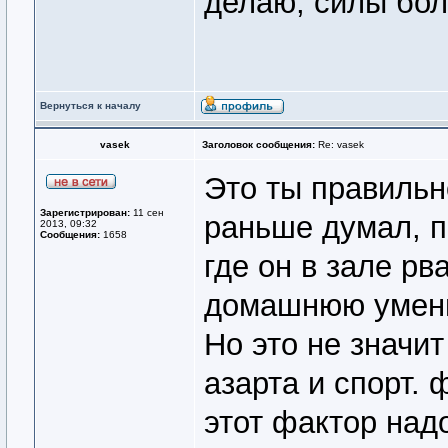
делаю, силы бо
Вернуться к началу
vasek
Заголовок сообщения:
Re: vasek
Это ты правильн
Зарегистрирован:
11 сен
раньше думал, п
2013, 09:32
Сообщения:
1658
где он в зале рв
домашнюю умен
Но это не значи
азарта и спорт. 
этот фактор надо