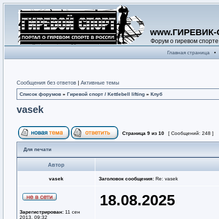
www.ГИРЕВИК-
Форум о гиревом спорте
Главная страница
•
Сообщения без ответов
|
Активные темы
Список форумов
»
Гиревой спорт / Kettlebell lifting
»
Клуб
vasek
Страница
9
из
10
[ Сообщений: 248 ]
Для печати
Автор
vasek
Заголовок сообщения:
Re: vasek
18.08.2025
Зарегистрирован:
11 сен
2013, 09:32