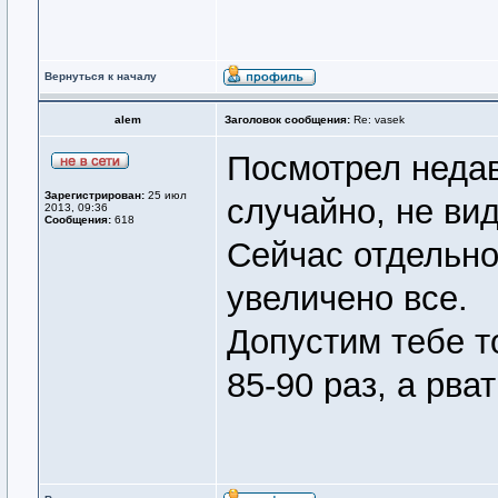
Вернуться к началу
alem
Заголовок сообщения:
Re: vasek
Посмотрел неда
Зарегистрирован:
25 июл
случайно, не ви
2013, 09:36
Сообщения:
618
Сейчас отдельно
увеличено все.
Допустим тебе то
85-90 раз, а рва