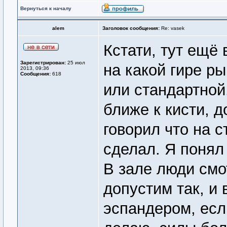
Вернуться к началу
alem
Заголовок сообщения:
Re: vasek
Кстати, тут ещё
Зарегистрирован:
25 июл
на какой гире ры
2013, 09:36
Сообщения:
618
или стандартной
ближе к кисти, д
говорил что на 
сделал. Я понял
В зале люди смот
допустим так, и 
эспандером, есл