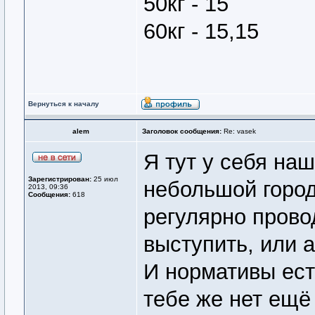
50кг - 15
60кг - 15,15
Вернуться к началу
alem
Заголовок сообщения:
Re: vasek
Я тут у себя наш
Зарегистрирован:
25 июл
небольшой город
2013, 09:36
Сообщения:
618
регулярно прово
выступить, или 
И нормативы ес
тебе же нет ещё