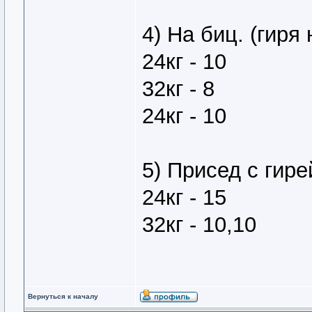
4) На биц. (гиря
24кг - 10
32кг - 8
24кг - 10
5) Присед с гире
24кг - 15
32кг - 10,10
Вернуться к началу