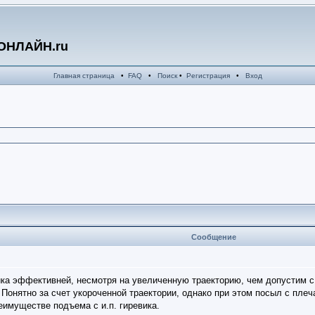
ОНЛАЙН.ru
Главная страница
•
FAQ
•
Поиск
•
Регистрация
•
Вход
Сообщение
вика эффективней, несмотря на увеличенную траекторию, чем допустим с
 Понятно за счет укороченной траектории, однако при этом посыл с плеч
еимуществе подъема с и.п. гиревика.