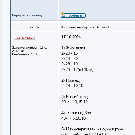
Вернуться к началу
vasek
Заголовок сообщения:
Re: vasek
17.10.2024
1) Жим лежа
Зарегистрирован:
11 сен
2013, 09:32
2х20 - 15
Сообщения:
1658
2х24 - 20
2х28 - 10
2х24 - 12(м),10(м)
2) Присед
2х24 - 10,10
3) Разгиб триц.
20кг - 10,15,12
4) Тяга к подбор.
40кг - 6,10,10
5) Махи-перехваты из руки в руку
60кг - 5+5, 15+15, 10+10