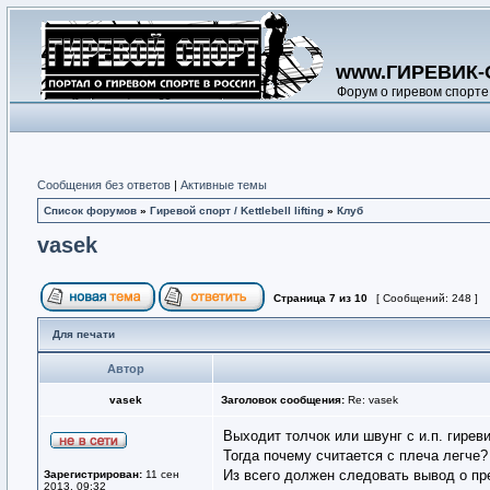
www.ГИРЕВИК-
Форум о гиревом спорте
Сообщения без ответов
|
Активные темы
Список форумов
»
Гиревой спорт / Kettlebell lifting
»
Клуб
vasek
Страница
7
из
10
[ Сообщений: 248 ]
Для печати
Автор
vasek
Заголовок сообщения:
Re: vasek
Выходит толчок или швунг с и.п. гире
Тогда почему считается с плеча легче?
Из всего должен следовать вывод о пр
Зарегистрирован:
11 сен
2013, 09:32