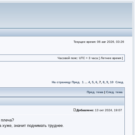
Текущее время: 06 авг 2026, 03:26
Часовой пояс: UTC + 3 часа [ Летнее время ]
На страницу
Пред.
1
...
4
,
5
,
6
,
7
,
8
,
9
,
10
След.
Пред. тема
|
След. тема
Добавлено:
13 окт 2024, 19:07
 плеча?
а хуже, значит поднимать труднее.