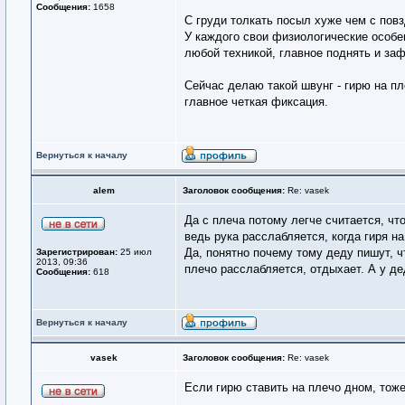
Сообщения:
1658
С груди толкать посыл хуже чем с повз
У каждого свои физиологические особе
любой техникой, главное поднять и заф
Сейчас делаю такой швунг - гирю на п
главное четкая фиксация.
Вернуться к началу
alem
Заголовок сообщения:
Re: vasek
Да с плеча потому легче считается, что
ведь рука расслабляется, когда гиря на
Да, понятно почему тому деду пишут, ч
Зарегистрирован:
25 июл
2013, 09:36
плечо расслабляется, отдыхает. А у де
Сообщения:
618
Вернуться к началу
vasek
Заголовок сообщения:
Re: vasek
Если гирю ставить на плечо дном, тож