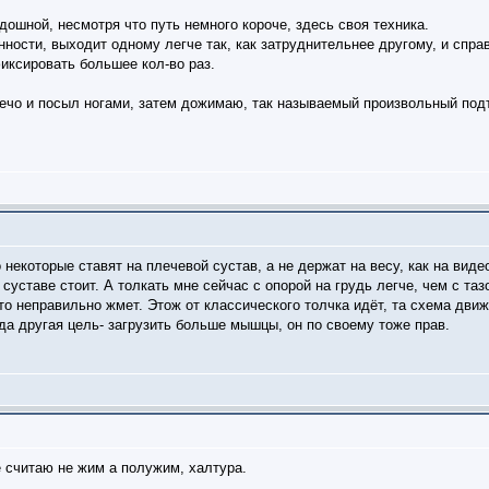
дошной, несмотря что путь немного короче, здесь своя техника.
нности, выходит одному легче так, как затруднительнее другому, и спр
иксировать большее кол-во раз.
лечо и посыл ногами, затем дожимаю, так называемый произвольный подъ
 некоторые ставят на плечевой сустав, а не держат на весу, как на виде
 суставе стоит. А толкать мне сейчас с опорой на грудь легче, чем с та
то неправильно жмет. Этож от классического толчка идёт, та схема дви
да другая цель- загрузить больше мышцы, он по своему тоже прав.
е считаю не жим а полужим, халтура.