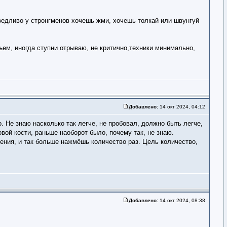
аведливо у стронгменов хочешь жми, хочешь толкай или швунгуй
ем, иногда ступни отрываю, не критично,техники минимально,
Добавлено:
14 окт 2024, 04:12
о. Не знаю насколько так легче, не пробовал, должно быть легче,
зовой кости, раньше наоборот было, почему так, не знаю.
жения, и так больше нажмёшь количество раз. Цель количество,
Добавлено:
14 окт 2024, 08:38