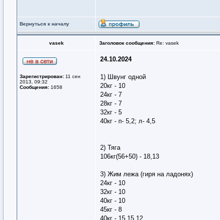
Вернуться к началу
vasek
Заголовок сообщения:
Re: vasek
24.10.2024
1) Швунг одной
Зарегистрирован:
11 сен
2013, 09:32
20кг - 10
Сообщения:
1658
24кг - 7
28кг - 7
32кг - 5
40кг - п- 5,2; л- 4,5
2) Тяга
106кг(56+50) - 18,13
3) Жим лежа (гиря на ладонях)
24кг - 10
32кг - 10
40кг - 10
45кг - 8
40кг - 15,15,12