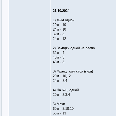
21.10.2024
1) Жим одной
20кг - 10
24кг - 10
32кг - 3
24кг - 12
2) Закидки одной на плечо
32кг - 4
40кг - 3
45кг - 3
3) Франц. жим стоя (гиря)
20кг - 10,12
24кг - 8,4
4) На биц. одной
20кг - 2,3,4
5) Махи
60кг - 3,10,10
56кг - 13