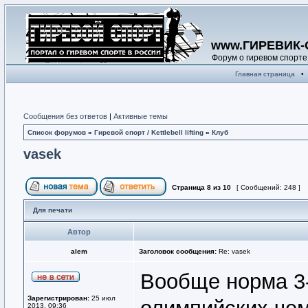
www.ГИРЕВИК-
Форум о гиревом спорте
Главная страница
•
Сообщения без ответов
|
Активные темы
Список форумов
»
Гиревой спорт / Kettlebell lifting
»
Клуб
vasek
Страница
8
из
10
[ Сообщений: 248 ]
Для печати
Автор
alem
Заголовок сообщения:
Re: vasek
Вообще норма 3-
Зарегистрирован:
25 июл
2013, 09:36