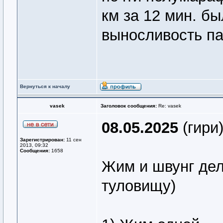
км за 12 мин. бы
выносливость па
Вернуться к началу
vasek
Заголовок сообщения:
Re: vasek
08.05.2025
(гири
Зарегистрирован:
11 сен
2013, 09:32
Сообщения:
1658
Жим и швунг дела
туловищу)