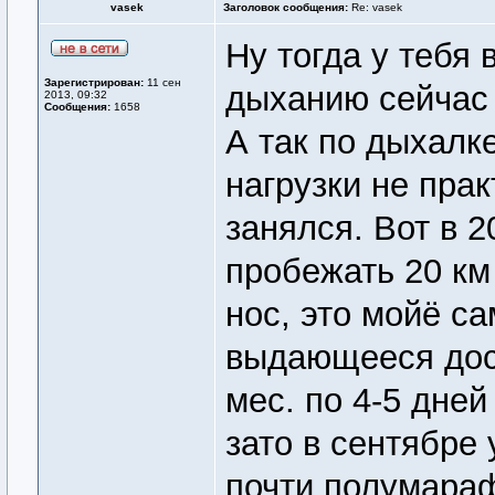
vasek
Заголовок сообщения:
Re: vasek
Ну тогда у тебя 
Зарегистрирован:
11 сен
дыханию сейчас 
2013, 09:32
Сообщения:
1658
А так по дыхалке
нагрузки не пра
занялся. Вот в 2
пробежать 20 км 
нос, это мойё с
выдающееся дост
мес. по 4-5 дней
зато в сентябре 
почти полумарафо