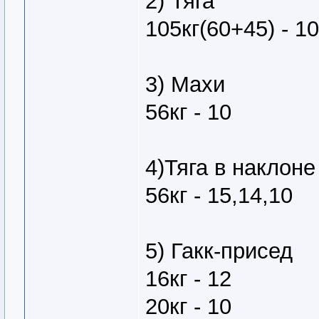
2) Тяга
105кг(60+45) - 10
3) Махи
56кг - 10
4)Тяга в наклоне
56кг - 15,14,10
5) Гакк-присед
16кг - 12
20кг - 10