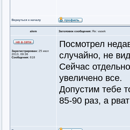
Вернуться к началу
alem
Заголовок сообщения:
Re: vasek
Посмотрел неда
Зарегистрирован:
25 июл
случайно, не ви
2013, 09:36
Сообщения:
618
Сейчас отдельно
увеличено все.
Допустим тебе то
85-90 раз, а рва