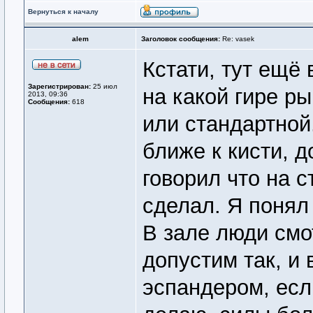
Вернуться к началу
alem
Заголовок сообщения:
Re: vasek
Кстати, тут ещё
Зарегистрирован:
25 июл
на какой гире ры
2013, 09:36
Сообщения:
618
или стандартной
ближе к кисти, д
говорил что на 
сделал. Я понял
В зале люди смот
допустим так, и 
эспандером, есл