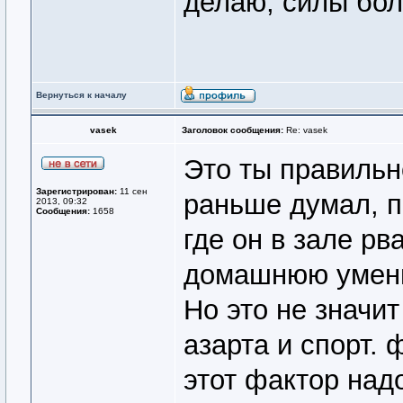
делаю, силы бо
Вернуться к началу
vasek
Заголовок сообщения:
Re: vasek
Это ты правильн
Зарегистрирован:
11 сен
раньше думал, п
2013, 09:32
Сообщения:
1658
где он в зале рв
домашнюю умен
Но это не значи
азарта и спорт. 
этот фактор надо