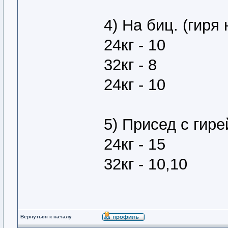
4) На биц. (гиря
24кг - 10
32кг - 8
24кг - 10
5) Присед с гире
24кг - 15
32кг - 10,10
Вернуться к началу