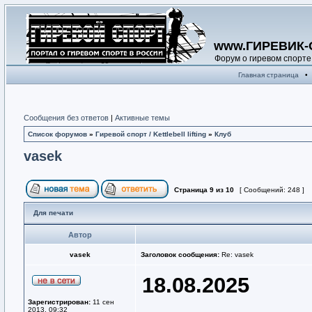
www.ГИРЕВИК-
Форум о гиревом спорте
Главная страница
•
Сообщения без ответов
|
Активные темы
Список форумов
»
Гиревой спорт / Kettlebell lifting
»
Клуб
vasek
Страница
9
из
10
[ Сообщений: 248 ]
Для печати
Автор
vasek
Заголовок сообщения:
Re: vasek
18.08.2025
Зарегистрирован:
11 сен
2013, 09:32