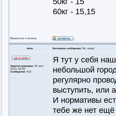
50кг - 15
60кг - 15,15
Вернуться к началу
alem
Заголовок сообщения:
Re: vasek
Я тут у себя наш
Зарегистрирован:
25 июл
небольшой город
2013, 09:36
Сообщения:
618
регулярно прово
выступить, или 
И нормативы ес
тебе же нет ещё