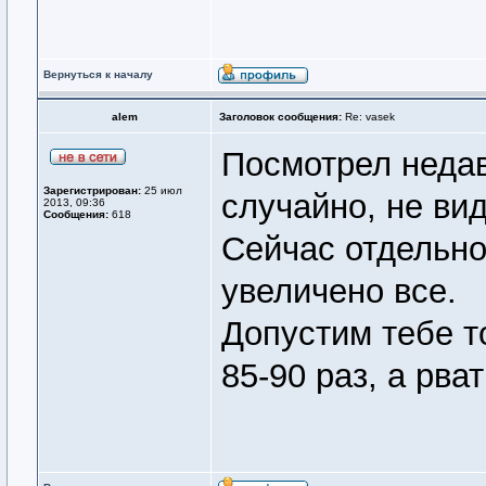
Вернуться к началу
alem
Заголовок сообщения:
Re: vasek
Посмотрел неда
Зарегистрирован:
25 июл
случайно, не ви
2013, 09:36
Сообщения:
618
Сейчас отдельно
увеличено все.
Допустим тебе то
85-90 раз, а рва