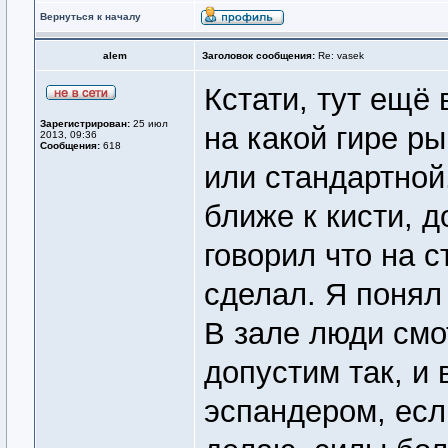
Вернуться к началу
alem
Заголовок сообщения:
Re: vasek
Кстати, тут ещё
Зарегистрирован:
25 июл
на какой гире ры
2013, 09:36
Сообщения:
618
или стандартной
ближе к кисти, д
говорил что на 
сделал. Я понял
В зале люди смот
допустим так, и 
эспандером, есл