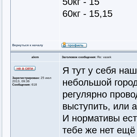
50кг - 15
60кг - 15,15
Вернуться к началу
alem
Заголовок сообщения:
Re: vasek
Я тут у себя наш
Зарегистрирован:
25 июл
небольшой город
2013, 09:36
Сообщения:
618
регулярно прово
выступить, или 
И нормативы ес
тебе же нет ещё