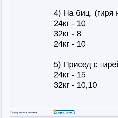
4) На биц. (гиря
24кг - 10
32кг - 8
24кг - 10
5) Присед с гире
24кг - 15
32кг - 10,10
Вернуться к началу