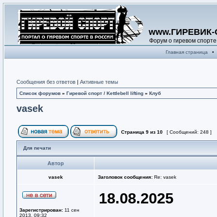
www.ГИРЕВИК-
Форум о гиревом спорте
Главная страница
•
Сообщения без ответов
|
Активные темы
Список форумов
»
Гиревой спорт / Kettlebell lifting
»
Клуб
vasek
Страница
9
из
10
[ Сообщений: 248 ]
Для печати
Автор
vasek
Заголовок сообщения:
Re: vasek
18.08.2025
Зарегистрирован:
11 сен
2013, 09:32