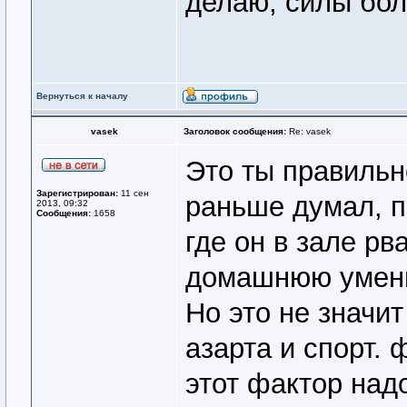
делаю, силы бо
Вернуться к началу
vasek
Заголовок сообщения:
Re: vasek
Это ты правильн
Зарегистрирован:
11 сен
раньше думал, п
2013, 09:32
Сообщения:
1658
где он в зале рв
домашнюю умен
Но это не значи
азарта и спорт. 
этот фактор надо