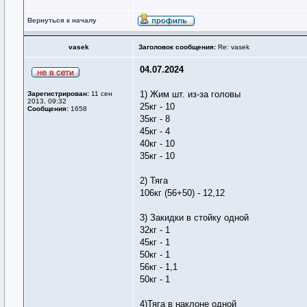
Вернуться к началу
vasek
Заголовок сообщения:
Re: vasek
04.07.2024
1) Жим шт. из-за головы
Зарегистрирован:
11 сен
2013, 09:32
25кг - 10
Сообщения:
1658
35кг - 8
45кг - 4
40кг - 10
35кг - 10
2) Тяга
106кг (56+50) - 12,12
3) Закидки в стойку одной
32кг - 1
45кг - 1
50кг - 1
56кг - 1,1
50кг - 1
4)Тяга в наклоне одной