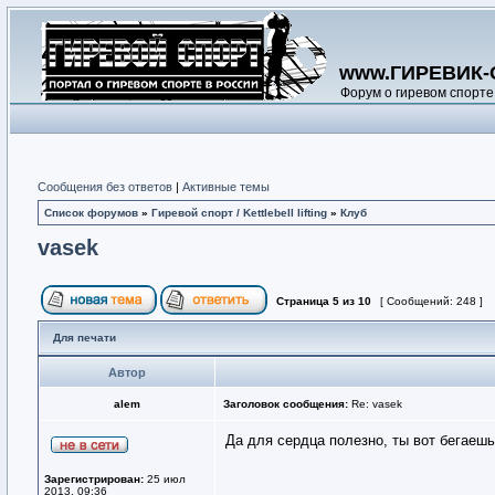
www.ГИРЕВИК-
Форум о гиревом спорте
Сообщения без ответов
|
Активные темы
Список форумов
»
Гиревой спорт / Kettlebell lifting
»
Клуб
vasek
Страница
5
из
10
[ Сообщений: 248 ]
Для печати
Автор
alem
Заголовок сообщения:
Re: vasek
Да для сердца полезно, ты вот бегаешь,
Зарегистрирован:
25 июл
2013, 09:36