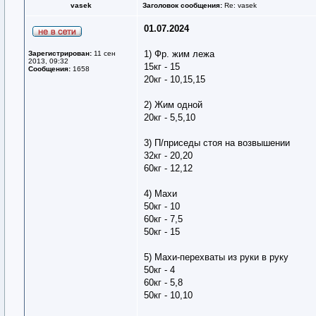
vasek
Заголовок сообщения:
Re: vasek
01.07.2024
1) Фр. жим лежа
Зарегистрирован:
11 сен
2013, 09:32
15кг - 15
Сообщения:
1658
20кг - 10,15,15
2) Жим одной
20кг - 5,5,10
3) П/приседы стоя на возвышении
32кг - 20,20
60кг - 12,12
4) Махи
50кг - 10
60кг - 7,5
50кг - 15
5) Махи-перехваты из руки в руку
50кг - 4
60кг - 5,8
50кг - 10,10