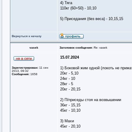
4) Тяга
110кг (60+50) - 10,10
5) Приседания (без веса) - 10,15,15
Вернуться к началу
vasek
Заголовок сообщения:
Re: vasek
15.07.2024
1) Боковой жим одной (локоть не прижат
Зарегистрирован:
11 сен
2013, 09:32
20кг - 5,10
Сообщения:
1658
24кг - 10
28кг - 5
20кг - 20,15
2) П/приседы стоя на возвышении
36кг - 15,15
45кг - 10,10
3) Махи
45кг - 20,10