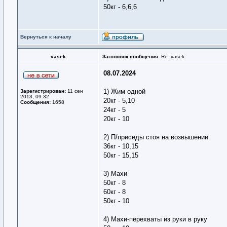
50кг - 6,6,6
Вернуться к началу
vasek
Заголовок сообщения:
Re: vasek
08.07.2024
1) Жим одной
Зарегистрирован:
11 сен
2013, 09:32
20кг - 5,10
Сообщения:
1658
24кг - 5
20кг - 10
2) П/приседы стоя на возвышении
36кг - 10,15
50кг - 15,15
3) Махи
50кг - 8
60кг - 8
50кг - 10
4) Махи-перехваты из руки в руку