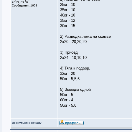
2013, 09:32
25кг - 10
Сообщения:
1658
35кг - 10
40кг - 10
35кг - 12
30кг - 15
2) Разводка лежа на скамье
2х20 - 20,20,20
3) Присед
2х24 - 10,10,10
4) Тяга к подбор.
32кг - 20
50кг - 5,5,5
5) Выводы одной
50кг - 5
60кг - 4
50кг - 5,8
Вернуться к началу