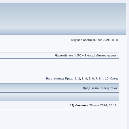
Текущее время: 07 авг 2026, 11:11
Часовой пояс: UTC + 3 часа [ Летнее время ]
На страницу
Пред.
1
,
2
,
3
,
4
,
5
,
6
,
7
,
8
...
10
След.
Пред. тема
|
След. тема
Добавлено:
26 июн 2024, 00:17