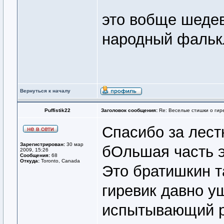
это вобще шедев
народный фаль
Вернуться к началу
Puffistik22
Заголовок сообщения:
Re: Веселые стишки о гире
Спасибо за лест
Зарегистрирован:
30 мар
бОльшая часть э
2009, 15:26
Сообщения:
68
Откуда:
Toronto, Canada
Это братишкин 
гиревик давно у
испытывающий р