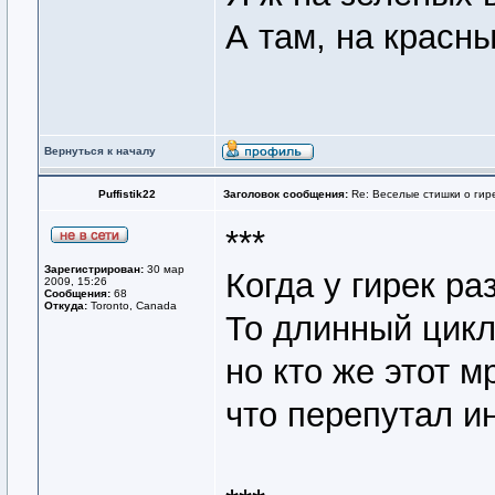
А там, на красн
Вернуться к началу
Puffistik22
Заголовок сообщения:
Re: Веселые стишки о гире
***
Зарегистрирован:
30 мар
Когда у гирек ра
2009, 15:26
Сообщения:
68
Откуда:
Toronto, Canada
То длинный цикл
но кто же этот м
что перепутал и