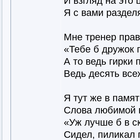
И взгляд на это
Я с вами раздел
Мне тренер прав
«Тебе б дружок 
А то ведь гирки
Ведь десять все
Я тут же в памя
Слова любимой 
«Уж лучше б в с
Сидел, пиликал 