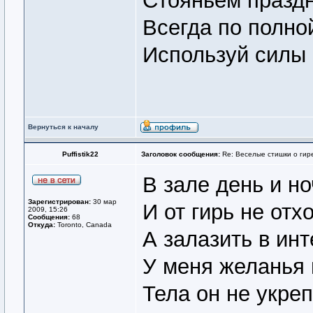
Стояньем праздн
Всегда по полно
Используй силы 
Вернуться к началу
Puffistik22
Заголовок сообщения:
Re: Веселые стишки о гире
В зале день и н
Зарегистрирован:
30 мар
И от гирь не отх
2009, 15:26
Сообщения:
68
Откуда:
Toronto, Canada
А залазить в инт
У меня желанья 
Тела он не укре