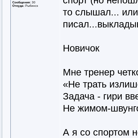
спорт (но непошл
Сообщения:
30
Откуда:
Рыбинск
то слышал... или
писал...выклады
Новичок
Мне тренер четк
«Не трать излиш
Задача - гири вв
Не жимом-швунго
А я со спортом н