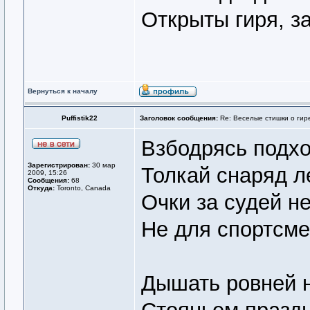
Открыты гиря, за
Вернуться к началу
Puffistik22
Заголовок сообщения:
Re: Веселые стишки о гире
Взбодрясь подх
Зарегистрирован:
30 мар
Толкай снаряд л
2009, 15:26
Сообщения:
68
Откуда:
Toronto, Canada
Очки за судей не
Не для спортсме
Дышать ровней 