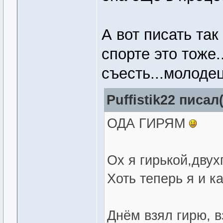
А вот писать та
спорте это тоже.
съесть...молодец
Puffistik22 писал(
ОДА ГИРЯМ
Ох я гирькой,двух
Хоть теперь я и к
Днём взял гирю, 