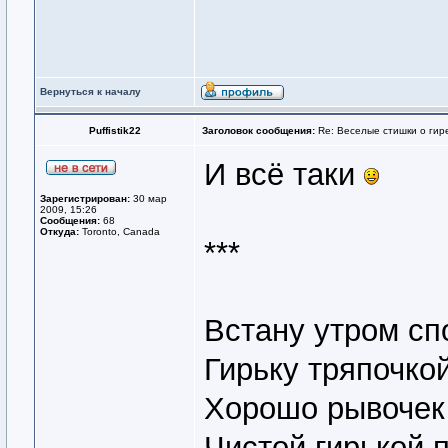
Вернуться к началу
Puffistik22
Заголовок сообщения:
Re: Веселые стишки о гире
И всё таки
Зарегистрирован:
30 мар
2009, 15:26
Сообщения:
68
Откуда:
Toronto, Canada
***
Встану утром сп
Гирьку тряпочкой
Хорошо рывочек
Чистой гирькой п