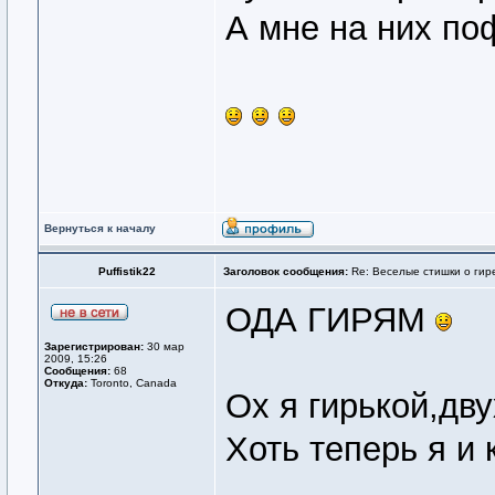
А мне на них по
Вернуться к началу
Puffistik22
Заголовок сообщения:
Re: Веселые стишки о гире
ОДА ГИРЯМ
Зарегистрирован:
30 мар
2009, 15:26
Сообщения:
68
Откуда:
Toronto, Canada
Ох я гирькой,дв
Хоть теперь я и 