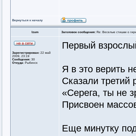
Вернуться к началу
Izum
Заголовок сообщения:
Re: Веселые стишки о гире
Первый взрослый
Зарегистрирован:
22 май
2009, 23:19
Сообщения:
30
Откуда:
Рыбинск
Я в это верить н
Сказали третий 
«Серега, ты не з
Присвоен массо
Еще минутку по