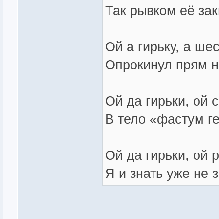
Так рывком её зак
Ой а гирьку, а ше
Опрокинул прям на
Ой да гирьки, ой 
В тело «фастум г
Ой да гирьки, ой 
Я и знать уже не 