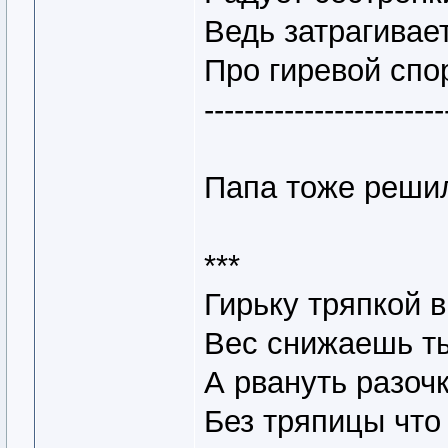
Ведь затрагивае
Про гиревой спо
------------------------
Папа тоже решил
***
Гирьку тряпкой 
Вес снижаешь ты
А рвануть разочк
Без тряпицы что