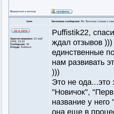
Вернуться к началу
Izum
Заголовок сообщения:
Re: Веселые стишки о гире
Puffistik22, спа
Зарегистрирован:
22 май
ждал отзывов )))
2009, 23:19
Сообщения:
30
Откуда:
Рыбинск
единственные пок
нам развивать э
)))
Это не ода...эт
"Новичок", "Перв
название у него "
она еще в проц