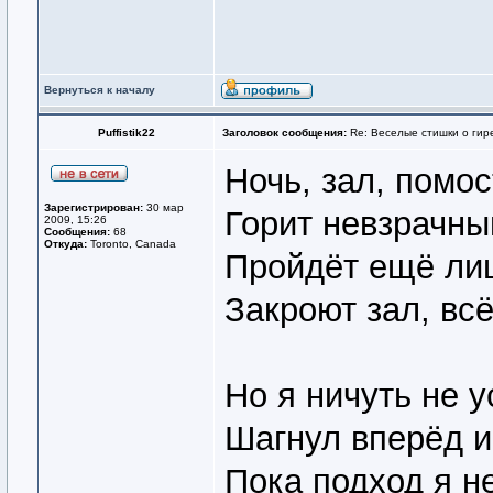
Вернуться к началу
Puffistik22
Заголовок сообщения:
Re: Веселые стишки о гире
Ночь, зал, помос
Зарегистрирован:
30 мар
Горит невзрачны
2009, 15:26
Сообщения:
68
Откуда:
Toronto, Canada
Пройдёт ещё ли
Закроют зал, всё
Но я ничуть не 
Шагнул вперёд и
Пока подход я не