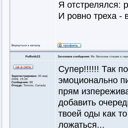
Я отстрелялся: р
И ровно треха -
Вернуться к началу
Puffistik22
Заголовок сообщения:
Re: Веселые стишки о гире
Супер!!!!!! Так 
Зарегистрирован:
30 мар
эмоционально пис
2009, 15:26
Сообщения:
68
Откуда:
Toronto, Canada
прям изпережива
добавить очеред
твоей оды как то
ложаться...