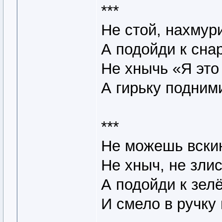
***
Не стой, нахмури
А подойди к сна
Не хнычь «Я это 
А гирьку подним
***
Не можешь вски
Не хныч, не злис
А подойди к зел
И смело в ручку