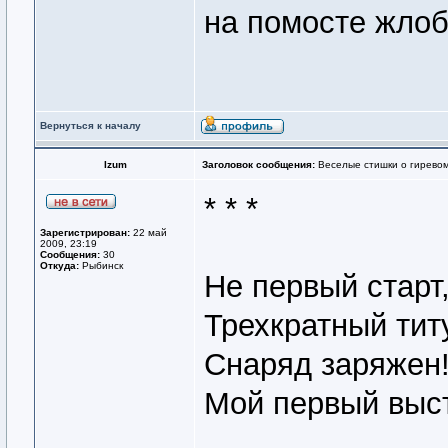
на помосте жлоб
Вернуться к началу
Izum
Заголовок сообщения:
Веселые стишки о гиревом
* * *
Зарегистрирован:
22 май
2009, 23:19
Сообщения:
30
Откуда:
Рыбинск
Не первый старт
Трехкратный титу
Снаряд заряжен!
Мой первый выст