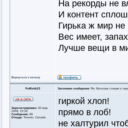
На рекорды не в
И контент спло
Гирька ж мир не
Вес имеет, запах
Лучше вещи в ми
Вернуться к началу
Puffistik22
Заголовок сообщения:
Re: Веселые стишки о гире
гиркой хлоп!
Зарегистрирован:
30 мар
прямо в лоб!
2009, 15:26
Сообщения:
68
Откуда:
Toronto, Canada
не халтурил чтоб