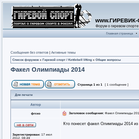
www.ГИРЕВИК-
Форум о гиревом спорте
Главная страница
•
Сообщения без ответов
|
Активные темы
Список форумов
»
Гиревой спорт / Kettlebell lifting
»
Общие вопросы
Факел Олимпиады 2014
Страница
1
из
1
[ 1 сообщение ]
Для печати
Автор
Заголовок сообщения:
Факел Олимпиады 20
фгско
Кто понесет факел Олимпиады 2014 из 
Зарегистрирован:
17 июл
2012, 08:49