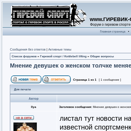
www.ГИРЕВИК-
Форум о гиревом спорте
Главная страница
•
Сообщения без ответов
|
Активные темы
Список форумов
»
Гиревой спорт / Kettlebell lifting
»
Общие вопросы
Мнение девушек о женском толчке меняе
Страница
1
из
1
[ 1 сообщение ]
Для печати
Автор
Ilya
Заголовок сообщения:
Мнение девушек о женском
листал тут новости н
известной спортсмен