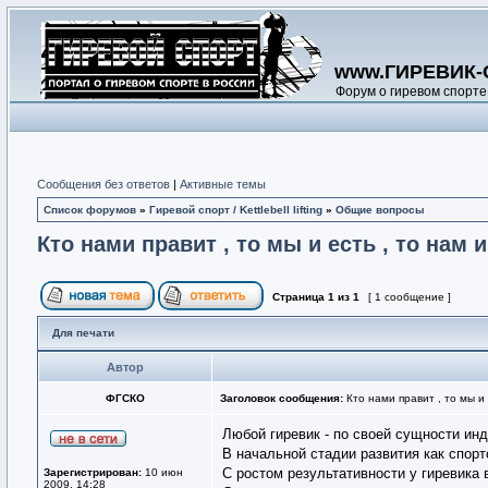
www.ГИРЕВИК-
Форум о гиревом спорте
Сообщения без ответов
|
Активные темы
Список форумов
»
Гиревой спорт / Kettlebell lifting
»
Общие вопросы
Кто нами правит , то мы и есть , то нам и 
Страница
1
из
1
[ 1 сообщение ]
Для печати
Автор
ФГСКО
Заголовок сообщения:
Кто нами правит , то мы и е
Любой гиревик - по своей сущности ин
В начальной стадии развития как спорт
С ростом результативности у гиревика 
Зарегистрирован:
10 июн
2009, 14:28