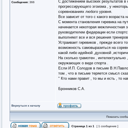
С достижением высоких результатов в с
Сообщения:
366
прогрессирующего эгоизма , у некоторы
соревнованиях любого уровня.
Все зависит от того с какого возраста 
С момента становления гиревика на п
начинается некоторая межличностная з
руководителем федерации если спортсм
выполняют все и вся решения тренеров 
Устраивает гиревиков , прежде всего т
возможность самовыразиться на соревн
какой либо идейной ,духовной ,историч
На сколько грамотен , интелектуально 
окружающих о виде спорта .
Если И.П. Солодов в письме В.Н.Павло
том , что в письме теряется смысл ска
" Кто нами правит , то мы и есть , то нам
Бронников С.А.
Вернуться к началу
Показать сообщ
Страница
1
из
1
[ 1 сообщение ]