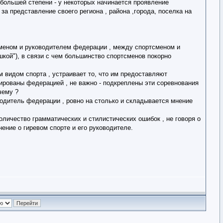
 большей степени - у некоторых начинается проявление
за представление своего региона , района ,города, поселка на
сменом и руководителем федерации , между спортсменом и
кой"), в связи с чем большинство спортсменов покорно
м видом спорта , устраивает то, что им предоставляют
ированы федерацией , не важно - подкреплены эти соревнования
чему ?
оводитель федерации , ровно на столько и складывается мнение
личество грамматических и стилистических ошибок , не говоря о
нение о гиревом спорте и его руководителе.