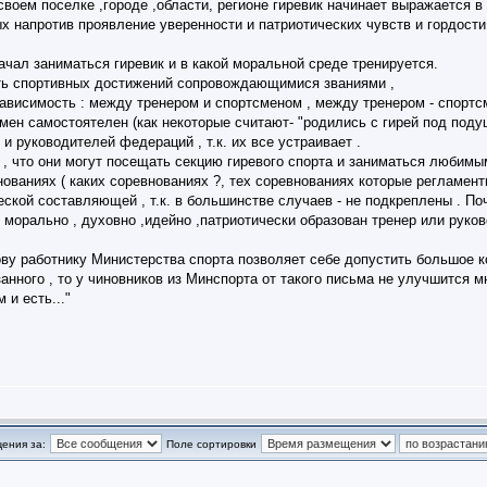
воем поселке ,городе ,области, регионе гиревик начинает выражается в
х напротив проявление уверенности и патриотических чувств и гордости 
начал заниматься гиревик и в какой моральной среде тренируется.
уть спортивных достижений сопровождающимися званиями ,
ависимость : между тренером и спортсменом , между тренером - спорт
ен самостоятелен (как некоторые считают- "родились с гирей под подуш
и руководителей федераций , т.к. их все устраивает .
о , что они могут посещать секцию гиревого спорта и заниматься любимы
ованиях ( каких соревнованиях ?, тех соревнованиях которые регламент
еской составляющей , т.к. в большинстве случаев - не подкреплены . По
, морально , духовно ,идейно ,патриотически образован тренер или рук
ву работнику Министерства спорта позволяет себе допустить большое ко
занного , то у чиновников из Минспорта от такого письма не улучшится м
 и есть..."
ения за:
Поле сортировки