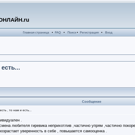
ОНЛАЙН.ru
Главная страница
•
FAQ
•
Поиск
•
Регистрация
•
Вход
есть...
Сообщение
сть , то нам и есть...
дивидуален .
смена любителя гиревика неприхотлив ,частично упрям ,частично покоре
возрастает уверенность в себе , повышается самооценка .