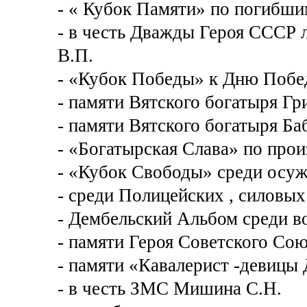
- « Кубок Памяти» по погибши
- в честь Дважды Героя СССР
В.П.
- «Кубок Победы» к Дню Побе
- памяти Вятского богатыря Гр
- памяти Вятского богатыря Ба
- «Богатырская Слава» по про
- «Кубок Свободы» среди осу
- среди Полицейских , силовых
- Дембельский Альбом среди 
- памяти Героя Советского Сою
- памяти «Кавалерист -девицы
- в честь ЗМС Мишина С.Н.