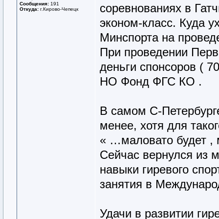
Сообщения:
191
соревнованиях в Гатч
Откуда:
г.Кирово-Чепецк
эконом-класс. Куда ух
Минспорта на проведе
При проведении Перв
деньги спонсоров ( 70
НО Фонд ФГС КО .
В самом С-Петербурге
менее, хотя для таког
« …маловато будет ,
Сейчас вернулся из 
навыки гиревого спор
занятия в Междунаро
Удачи в развитии гире