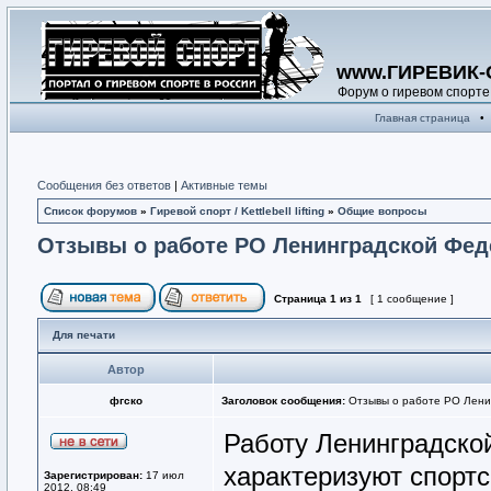
www.ГИРЕВИК-
Форум о гиревом спорте
Главная страница
•
Сообщения без ответов
|
Активные темы
Список форумов
»
Гиревой спорт / Kettlebell lifting
»
Общие вопросы
Отзывы о работе РО Ленинградской Фе
Страница
1
из
1
[ 1 сообщение ]
Для печати
Автор
фгско
Заголовок сообщения:
Отзывы о работе РО Лени
Работу Ленинградско
характеризуют спорт
Зарегистрирован:
17 июл
2012, 08:49