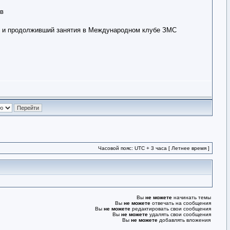
ов
ти и продолживший занятия в Международном клубе ЗМС
Часовой пояс: UTC + 3 часа [ Летнее время ]
Вы
не можете
начинать темы
Вы
не можете
отвечать на сообщения
Вы
не можете
редактировать свои сообщения
Вы
не можете
удалять свои сообщения
Вы
не можете
добавлять вложения