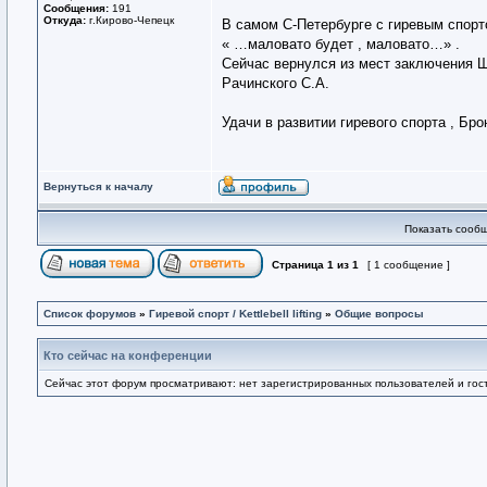
Сообщения:
191
Откуда:
г.Кирово-Чепецк
В самом С-Петербурге с гиревым спорто
« …маловато будет , маловато…» .
Сейчас вернулся из мест заключения 
Рачинского С.А.
Удачи в развитии гиревого спорта , Бро
Вернуться к началу
Показать сообщ
Страница
1
из
1
[ 1 сообщение ]
Список форумов
»
Гиревой спорт / Kettlebell lifting
»
Общие вопросы
Кто сейчас на конференции
Сейчас этот форум просматривают: нет зарегистрированных пользователей и гост