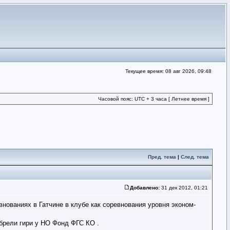
Текущее время: 08 авг 2026, 09:48
Часовой пояс: UTC + 3 часа [ Летнее время ]
Пред. тема
|
След. тема
Добавлено:
31 дек 2012, 01:21
ованиях в Гатчине в клубе как соревнования уровня эконом-
обрели гири у НО Фонд ФГС КО .