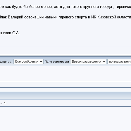
м как будто бы более менее, хотя для такого крупного города , гиревик
Шпак Валерий освоивший навыки гиревого спорта в ИК Кировской облас
нников С.А.
ения за:
Поле сортировки
и: 1