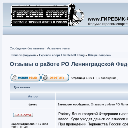
www.ГИРЕВИК-
Форум о гиревом спорте
Сообщения без ответов
|
Активные темы
Список форумов
»
Гиревой спорт / Kettlebell lifting
»
Общие вопросы
Отзывы о работе РО Ленинградской Фе
Страница
1
из
1
[ 1 сообщение ]
Для печати
Автор
фгско
Заголовок сообщения:
Отзывы о работе РО Лени
Работу Ленинградской Федерации гирев
класс. Куда уходят деньги со взносов 
При проведении Первенства России сре
Зарегистрирован:
17 июл
2012, 08:49