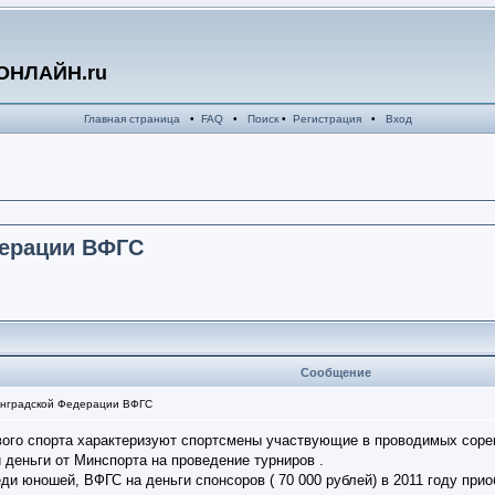
ОНЛАЙН.ru
Главная страница
•
FAQ
•
Поиск
•
Регистрация
•
Вход
дерации ВФГС
Сообщение
нградской Федерации ВФГС
ого спорта характеризуют спортсмены участвующие в проводимых соревн
и деньги от Минспорта на проведение турниров .
ди юношей, ВФГС на деньги спонсоров ( 70 000 рублей) в 2011 году при