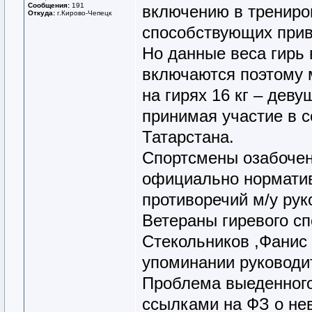
Сообщения:
191
включению в трениров
Откуда:
г.Кирово-Чепецк
способствующих прив
Но данные веса гирь
включаются поэтому 
на гирях 16 кг – дев
принимая участие в 
Татарстана.
Спортсмены озабоче
официально норматив
противоречий м/у ру
Ветераны гиревого с
Стекольников ,Фанис
упоминании руковод
Проблема выеденного
ссылками на ФЗ о не