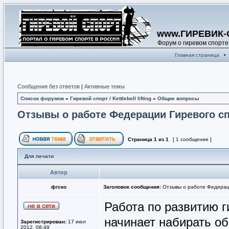
www.ГИРЕВИК-
Форум о гиревом спорте
Главная страница
•
Сообщения без ответов
|
Активные темы
Список форумов
»
Гиревой спорт / Kettlebell lifting
»
Общие вопросы
Отзывы о работе Федерации Гиревого сп
Страница
1
из
1
[ 1 сообщение ]
Для печати
Автор
фгско
Заголовок сообщения:
Отзывы о работе Федераци
Работа по развитию г
начинает набирать об
Зарегистрирован:
17 июл
2012, 08:49