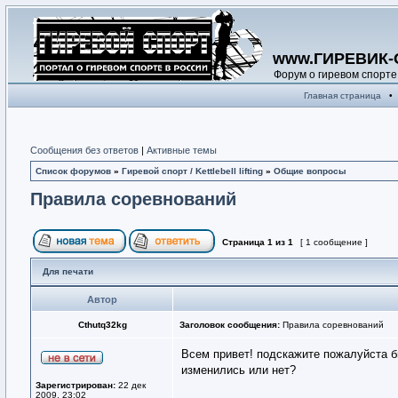
www.ГИРЕВИК-
Форум о гиревом спорте
Главная страница
•
Сообщения без ответов
|
Активные темы
Список форумов
»
Гиревой спорт / Kettlebell lifting
»
Общие вопросы
Правила соревнований
Страница
1
из
1
[ 1 сообщение ]
Для печати
Автор
Cthutq32kg
Заголовок сообщения:
Правила соревнований
Всем привет! подскажите пожалуйста бы
изменились или нет?
Зарегистрирован:
22 дек
2009, 23:02