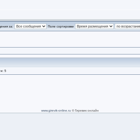
ения за:
Поле сортировки
и: 5
www.girevik-online.ru
© Гиревик онлайн