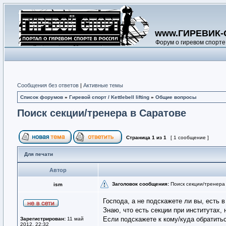
www.ГИРЕВИК-
Форум о гиревом спорте
Сообщения без ответов
|
Активные темы
Список форумов
»
Гиревой спорт / Kettlebell lifting
»
Общие вопросы
Поиск секции/тренера в Саратове
Страница
1
из
1
[ 1 сообщение ]
Для печати
Автор
Заголовок сообщения:
Поиск секции/тренера
ism
Господа, а не подскажете ли вы, есть 
Знаю, что есть секции при институтах, 
Если подскажете к кому/куда обратить
Зарегистрирован:
11 май
2012, 22:32