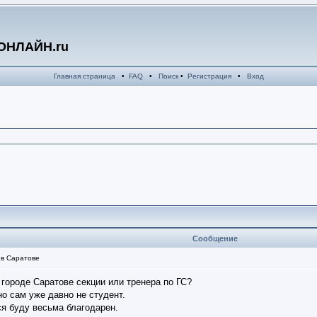
ОНЛАЙН.ru
Главная страница
•
FAQ
•
Поиск
•
Регистрация
•
Вход
Сообщение
 в Саратове
в городе Саратове секции или тренера по ГС?
но сам уже давно не студент.
ся буду весьма благодарен.