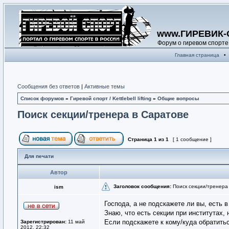
www.ГИРЕВИК-
Форум о гиревом спорте
Главная страница
•
Сообщения без ответов
|
Активные темы
Список форумов
»
Гиревой спорт / Kettlebell lifting
»
Общие вопросы
Поиск секции/тренера в Саратове
Страница
1
из
1
[ 1 сообщение ]
Для печати
Автор
Заголовок сообщения:
Поиск секции/тренера
ism
Господа, а не подскажете ли вы, есть 
Знаю, что есть секции при институтах, 
Если подскажете к кому/куда обратить
Зарегистрирован:
11 май
2012, 22:32