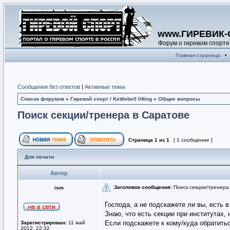
www.ГИРЕВИК-
Форум о гиревом спорте
Главная страница
•
Сообщения без ответов
|
Активные темы
Список форумов
»
Гиревой спорт / Kettlebell lifting
»
Общие вопросы
Поиск секции/тренера в Саратове
Страница
1
из
1
[ 1 сообщение ]
Для печати
Автор
Заголовок сообщения:
Поиск секции/тренера
ism
Господа, а не подскажете ли вы, есть 
Знаю, что есть секции при институтах, 
Если подскажете к кому/куда обратить
Зарегистрирован:
11 май
2012, 22:32