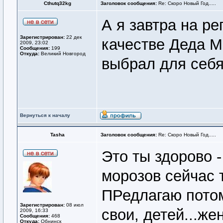
Cthutq32kg
Заголовок сообщения:
Re: Скоро Новый Год.....
А я завтра на ре
Зарегистрирован:
22 дек
качестве Деда М
2009, 23:02
Сообщения:
199
Откуда:
Великий Новгород
выбрал для себя
Вернуться к началу
Tasha
Заголовок сообщения:
Re: Скоро Новый Год.....
Это ты здорово 
морозов сейчас т
ПРедлагаю пото
Зарегистрирован:
08 июл
свои, детей...ж
2009, 16:33
Сообщения:
468
Откуда:
Обнинск