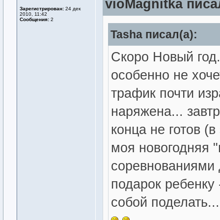
vioMagnitka писал
Зарегистрирован:
24 дек
2010, 11:42
Сообщения:
2
Tasha писал(а):
Скоро Новый год..
особенно не хочет
трафик почти изр
наряжена... завт
конца не готов (в 
моя новогодняя "
соревнованиями д
подарок ребенку 
собой поделать...