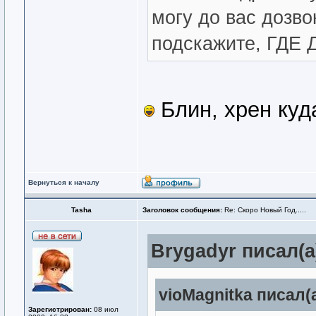
могу до вас дозво
подскажите, ГДЕ
Блин, хрен куд
Вернуться к началу
Tasha
Заголовок сообщения:
Re: Скоро Новый Год.....
Brygadyr писал(а
vioMagnitka писал(а
Зарегистрирован:
08 июл