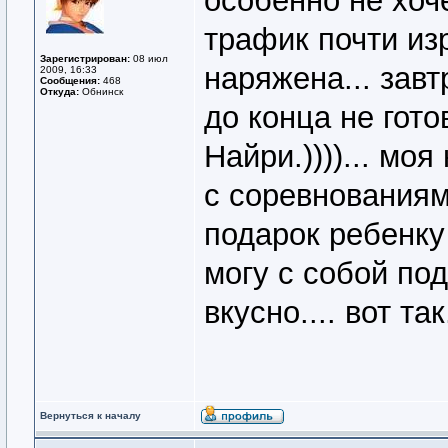
особенно не хоче
трафик почти из
Зарегистрирован:
08 июл
наряжена... завт
2009, 16:33
Сообщения:
468
Откуда:
Обнинск
до конца не гото
Найри.))))... мо
с соревнованиями
подарок ребенку
могу с собой под
вкусно.... вот так
Вернуться к началу