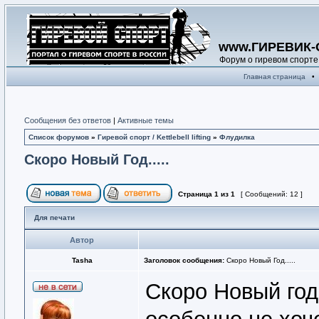
www.ГИРЕВИК-
Форум о гиревом спорте
Главная страница
•
Сообщения без ответов
|
Активные темы
Список форумов
»
Гиревой спорт / Kettlebell lifting
»
Флудилка
Скоро Новый Год.....
Страница
1
из
1
[ Сообщений: 12 ]
Для печати
Автор
Tasha
Заголовок сообщения:
Скоро Новый Год.....
Скоро Новый год.