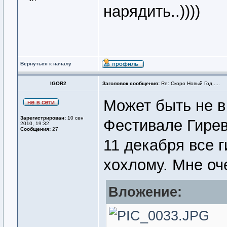
нарядить..))))
Вернуться к началу
IGOR2
Заголовок сообщения:
Re: Скоро Новый Год.....
Может быть не в
Зарегистрирован:
10 сен
Фестивале Гирев
2010, 19:32
Сообщения:
27
11 декабря все 
хохлому. Мне оч
Вложение: