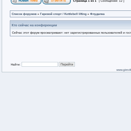
Страница
1
из
1
[ Сообщений: 12 ]
Список форумов
»
Гиревой спорт / Kettlebell lifting
»
Флудилка
Кто сейчас на конференции
Сейчас этот форум просматривают: нет зарегистрированных пользователей и гост
Найти:
www.girevik