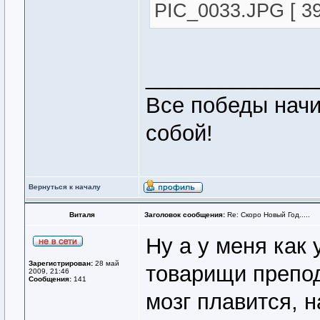
PIC_0033.JPG [ 39
______________
Все победы нач
собой!
Вернуться к началу
Виталя
Заголовок сообщения:
Re: Скоро Новый Год.....
Ну а у меня как 
Зарегистрирован:
28 май
товарищи препод
2009, 21:46
Сообщения:
141
мозг плавится, н