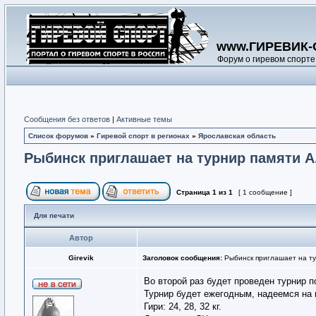
www.ГИРЕВИК-
Форум о гиревом спорте
Сообщения без ответов
|
Активные темы
Список форумов
»
Гиревой спорт в регионах
»
Ярославская область
Рыбинск приглашает на турнир памяти А
Страница
1
из
1
[ 1 сообщение ]
Для печати
Автор
Girevik
Заголовок сообщения:
Рыбинск приглашает на ту
Во второй раз будет проведен турнир 
Турнир будет ежегодным, надеемся на п
Гири: 24, 28, 32 кг.