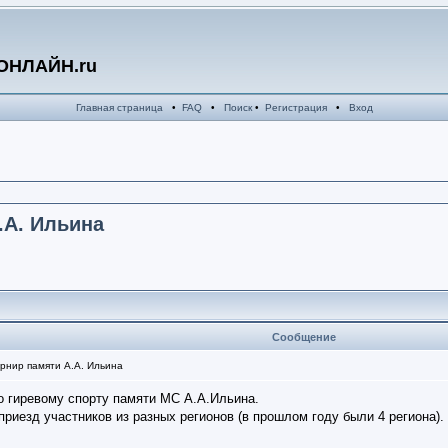
ОНЛАЙН.ru
Главная страница
•
FAQ
•
Поиск
•
Регистрация
•
Вход
.А. Ильина
Сообщение
рнир памяти А.А. Ильина
по гиревому спорту памяти МС А.А.Ильина.
риезд участников из разных регионов (в прошлом году были 4 региона).