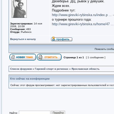
Двоеборье. ДЦ, рывок у девушек.
Ждем всех.
Подробнее тут:
http://www.gireviki-rybinska.ru/index.p ...
о турнире прошлого года:
Зарегистрирован:
14 ноя
http://www.gireviki-rybinska.ru/home/47 ...
2008, 10:09
Сообщения:
483
Откуда:
Рыбинск
Вернуться к началу
Показать сообщ
Страница
1
из
1
[ 1 сообщение ]
Список форумов
»
Гиревой спорт в регионах
»
Ярославская область
Кто сейчас на конференции
Сейчас этот форум просматривают: нет зарегистрированных пользователей и гост
Найти: