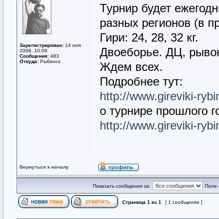
Турнир будет ежегодн
разных регионов (в п
Гири: 24, 28, 32 кг.
Зарегистрирован:
14 ноя
Двоеборье. ДЦ, рывок
2008, 10:09
Сообщения:
483
Откуда:
Рыбинск
Ждем всех.
Подробнее тут:
http://www.gireviki-rybi
о турнире прошлого г
http://www.gireviki-ryb
Вернуться к началу
Показать сообщения за:
Поле 
Страница
1
из
1
[ 1 сообщение ]