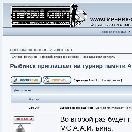
www.ГИРЕВИК-
Форум о гиревом спорте
Главная страница
•
Сообщения без ответов
|
Активные темы
Список форумов
»
Гиревой спорт в регионах
»
Ярославская область
Рыбинск приглашает на турнир памяти А
Страница
1
из
1
[ 1 сообщение ]
Для печати
Автор
Girevik
Заголовок сообщения:
Рыбинск приглашает на ту
Во второй раз будет 
МС А.А.Ильина.