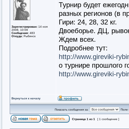
Турнир будет ежегодн
разных регионов (в п
Гири: 24, 28, 32 кг.
Зарегистрирован:
14 ноя
Двоеборье. ДЦ, рывок
2008, 10:09
Сообщения:
483
Откуда:
Рыбинск
Ждем всех.
Подробнее тут:
http://www.gireviki-rybi
о турнире прошлого г
http://www.gireviki-ryb
Вернуться к началу
Показать сообщения за:
Поле 
Страница
1
из
1
[ 1 сообщение ]