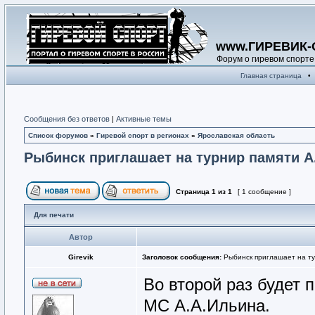
www.ГИРЕВИК-
Форум о гиревом спорте
Главная страница
•
Сообщения без ответов
|
Активные темы
Список форумов
»
Гиревой спорт в регионах
»
Ярославская область
Рыбинск приглашает на турнир памяти А
Страница
1
из
1
[ 1 сообщение ]
Для печати
Автор
Girevik
Заголовок сообщения:
Рыбинск приглашает на ту
Во второй раз будет 
МС А.А.Ильина.