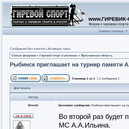
www.ГИРЕВИК-
Форум о гиревом спорте
Главная страница
•
Сообщения без ответов
|
Активные темы
Список форумов
»
Гиревой спорт в регионах
»
Ярославская область
Рыбинск приглашает на турнир памяти А
Страница
1
из
1
[ 1 сообщение ]
Для печати
Автор
Girevik
Заголовок сообщения:
Рыбинск приглашает на ту
Во второй раз будет 
МС А.А.Ильина.