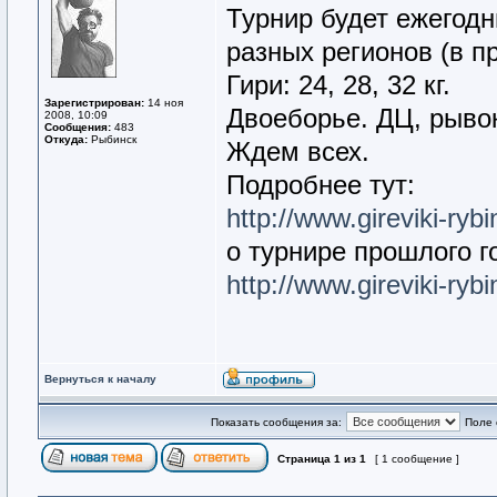
Турнир будет ежегодн
разных регионов (в п
Гири: 24, 28, 32 кг.
Зарегистрирован:
14 ноя
Двоеборье. ДЦ, рывок
2008, 10:09
Сообщения:
483
Откуда:
Рыбинск
Ждем всех.
Подробнее тут:
http://www.gireviki-rybi
о турнире прошлого г
http://www.gireviki-ryb
Вернуться к началу
Показать сообщения за:
Поле 
Страница
1
из
1
[ 1 сообщение ]