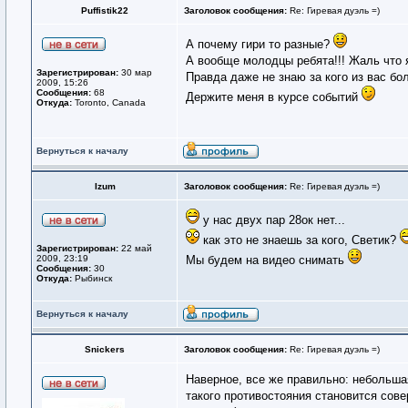
Puffistik22
Заголовок сообщения:
Re: Гиревая дуэль =)
А почему гири то разные?
А вообще молодцы ребята!!! Жаль что я
Зарегистрирован:
30 мар
Правда даже не знаю за кого из вас бол
2009, 15:26
Сообщения:
68
Держите меня в курсе событий
Откуда:
Toronto, Canada
Вернуться к началу
Izum
Заголовок сообщения:
Re: Гиревая дуэль =)
у нас двух пар 28ок нет...
как это не знаешь за кого, Светик?
Зарегистрирован:
22 май
2009, 23:19
Мы будем на видео снимать
Сообщения:
30
Откуда:
Рыбинск
Вернуться к началу
Snickers
Заголовок сообщения:
Re: Гиревая дуэль =)
Наверное, все же правильно: небольшая
такого противостояния становится сове