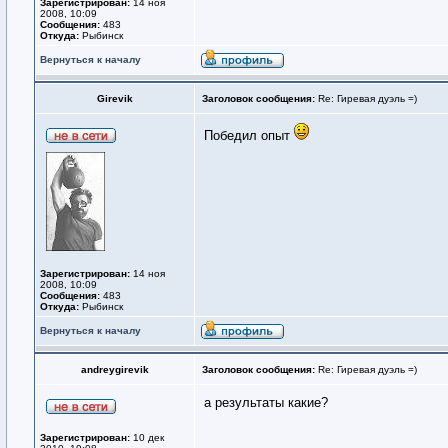
Зарегистрирован:
14 ноя
2008, 10:09
Сообщения:
483
Откуда:
Рыбинск
Вернуться к началу
Girevik
Заголовок сообщения:
Re: Гиревая дуэль =)
Победил опыт
Зарегистрирован:
14 ноя
2008, 10:09
Сообщения:
483
Откуда:
Рыбинск
Вернуться к началу
andreygirevik
Заголовок сообщения:
Re: Гиревая дуэль =)
а результаты какие?
Зарегистрирован:
10 дек