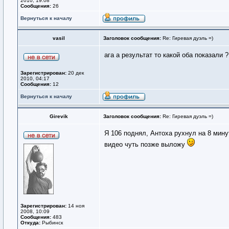
2010, 19:08
Сообщения:
26
Вернуться к началу
vasil
Заголовок сообщения:
Re: Гиревая дуэль =)
ага а результат то какой оба показали ?
Зарегистрирован:
20 дек
2010, 04:17
Сообщения:
12
Вернуться к началу
Girevik
Заголовок сообщения:
Re: Гиревая дуэль =)
Я 106 поднял, Антоха рухнул на 8 минут
видео чуть позже выложу
Зарегистрирован:
14 ноя
2008, 10:09
Сообщения:
483
Откуда:
Рыбинск