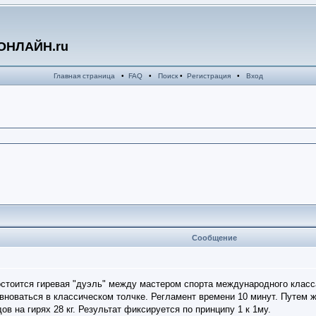
ОНЛАЙН.ru
Главная страница
•
FAQ
•
Поиск
•
Регистрация
•
Вход
Сообщение
остоится гиревая "дуэль" между мастером спорта международного клас
новаться в классическом толчке. Регламент времени 10 минут. Путем ж
дов на гирях 28 кг. Результат фиксируется по принципу 1 к 1му.