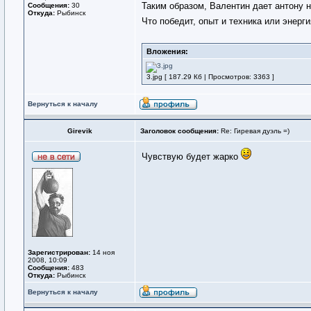
Таким образом, Валентин дает антону н
Сообщения:
30
Откуда:
Рыбинск
Что победит, опыт и техника или энерг
Вложения:
3.jpg [ 187.29 Кб | Просмотров: 3363 ]
Вернуться к началу
Girevik
Заголовок сообщения:
Re: Гиревая дуэль =)
Чувствую будет жарко
Зарегистрирован:
14 ноя
2008, 10:09
Сообщения:
483
Откуда:
Рыбинск
Вернуться к началу