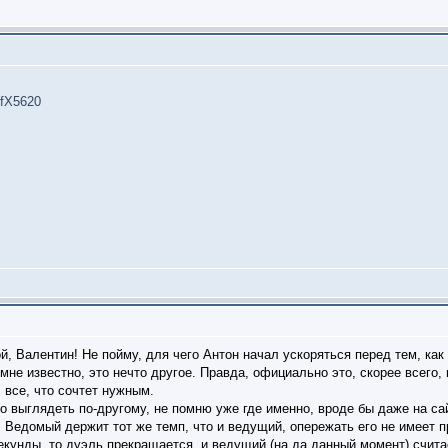
AfX5620
й, Валентин! Не пойму, для чего Антон начал ускоряться перед тем, ка
 мне известно, это нечто другое. Правда, официально это, скорее всего,
 все, что сочтет нужным.
о выглядеть по-другому, не помню уже где именно, вроде бы даже на с
. Ведомый держит тот же темп, что и ведущий, опережать его не имеет 
секунды, то дуэль прекращается, и ведущий (на да данный момент) счит