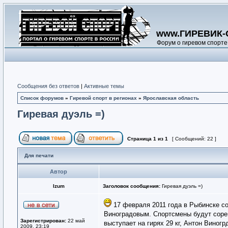
www.ГИРЕВИК-
Форум о гиревом спорте
Сообщения без ответов
|
Активные темы
Список форумов
»
Гиревой спорт в регионах
»
Ярославская область
Гиревая дуэль =)
Страница
1
из
1
[ Сообщений: 22 ]
Для печати
Автор
Izum
Заголовок сообщения:
Гиревая дуэль =)
17 февраля 2011 года в Рыбинске с
Виноградовым. Спортсмены будут сорев
Зарегистрирован:
22 май
выступает на гирях 29 кг, Антон Виногр
2009, 23:19