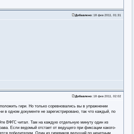
Добавлено:
18 фев 2011, 01:31
Добавлено:
18 фев 2011, 02:02
к положить гири. Но только соревновались вы в упражнении
 ни в одном документе не зарегистрировано, так что каждый, по
айте ВФГС читал. Там на каждую отдельную минуту один из
права. Если ведомый отстает от ведущего при фиксации какого-
ается победителем. Один из гиревиков ведущий по нечетным