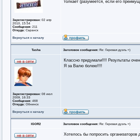
толкает (разумеется, если его преиму
Зарегистрирован:
02 апр
2010, 15:54
Сообщения:
211
Откуда:
Саранск
Вернуться к началу
Tasha
Заголовок сообщения:
Re: Гиревая дуэль =)
Классно придумали!!!! Результаты очень
Я за Валю болею!!!!
Зарегистрирован:
08 июл
2009, 16:33
Сообщения:
468
Откуда:
Обнинск
Вернуться к началу
IGOR2
Заголовок сообщения:
Re: Гиревая дуэль =)
Хотелось бы попросить организаторов 