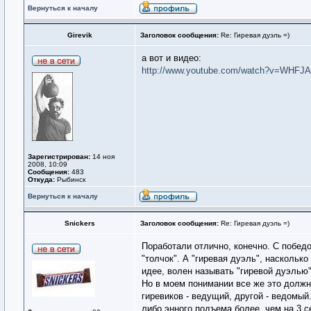
Вернуться к началу
Girevik
Заголовок сообщения:
Re: Гиревая дуэль =)
а вот и видео:
http://www.youtube.com/watch?v=WHFJ
Зарегистрирован:
14 ноя
2008, 10:09
Сообщения:
483
Откуда:
Рыбинск
Вернуться к началу
Snickers
Заголовок сообщения:
Re: Гиревая дуэль =)
Поработали отлично, конечно. С победо
"толчок". А "гиревая дуэль", насколько
идее, волен называть "гиревой дуэлью"
Но в моем понимании все же это должн
гиревиков - ведущий, другой - ведомый
либо энного подъема более, чем на 3 