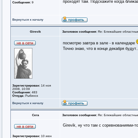
проходят там. Подскажите когда ближа
Сообщения:
9
Вернуться к началу
Girevik
Заголовок сообщения:
Re: Ближайшие областные
посмотрю завтра в зале - в календаре
Точно знаю, что в конце декабря будут
Зарегистрирован:
14 ноя
2008, 10:09
Сообщения:
483
Откуда:
Рыбинск
Вернуться к началу
Сега
Заголовок сообщения:
Re: Ближайшие областные
Girevik, ну что там с соревнованиями-т
Зарегистрирован:
10 июн