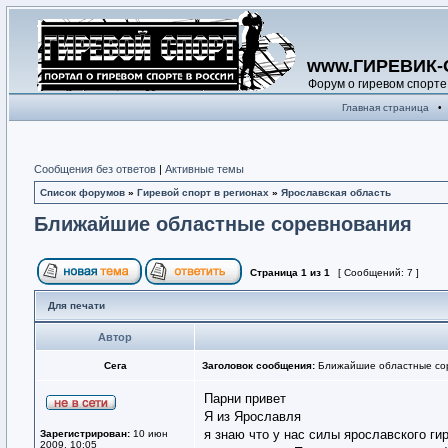
www.ГИРЕВИК-
Форум о гиревом спорте
Главная страница
•
Сообщения без ответов
|
Активные темы
Список форумов
»
Гиревой спорт в регионах
»
Ярославская область
Ближайшие областные соревнования
Страница
1
из
1
[ Сообщений: 7 ]
Для печати
Автор
Сега
Заголовок сообщения:
Ближайшие областные со
Парни привет
Я из Ярославля
я знаю что у нас силы ярославского г
Зарегистрирован:
10 июн
2009, 10:05