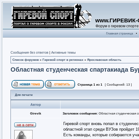
www.ГИРЕВИК-
Форум о гиревом спорте
Главная страница
•
Сообщения без ответов
|
Активные темы
Список форумов
»
Гиревой спорт в регионах
»
Ярославская область
Областная студенческая спартакиада Бу
Страница
1
из
1
[ Сообщений: 13 ]
Для печати
Автор
Girevik
Заголовок сообщения:
Областная студенческая с
Гиревой спорт вновь попал в студенче
областной этап среди ВУЗов пройдет 1
Есть команды, которые собираются уча