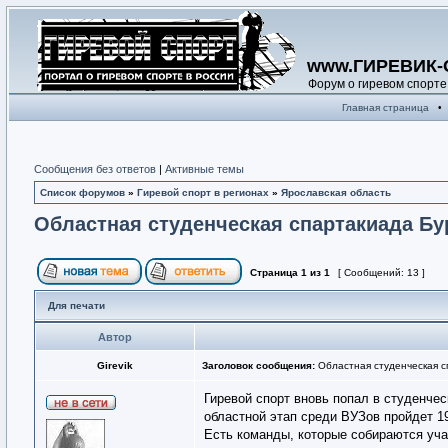
www.ГИРЕВИК-
Форум о гиревом спорте
Главная страница
•
Сообщения без ответов
|
Активные темы
Список форумов
»
Гиревой спорт в регионах
»
Ярославская область
Областная студенческая спартакиада Бу
Страница
1
из
1
[ Сообщений: 13 ]
Для печати
Автор
Girevik
Заголовок сообщения:
Областная студенческая с
Гиревой спорт вновь попал в студенче
областной этап среди ВУЗов пройдет 1
Есть команды, которые собираются уча