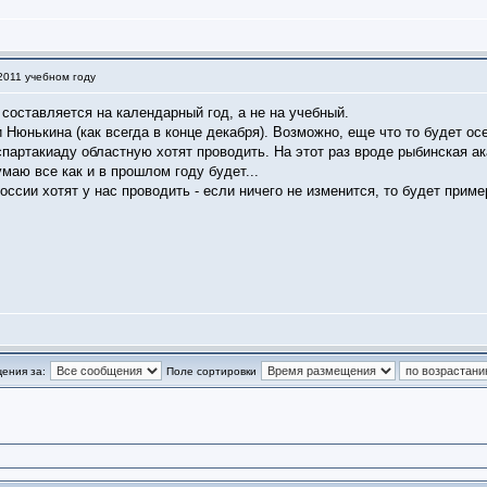
2011 учебном году
 составляется на календарный год, а не на учебный.
 Нюнькина (как всегда в конце декабря). Возможно, еще что то будет ос
 спартакиаду областную хотят проводить. На этот раз вроде рыбинская а
умаю все как и в прошлом году будет...
ссии хотят у нас проводить - если ничего не изменится, то будет приме
ения за:
Поле сортировки