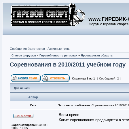
www.ГИРЕВИК-
Форум о гиревом спорте
Сообщения без ответов
|
Активные темы
Список форумов
»
Гиревой спорт в регионах
»
Ярославская область
Соревнования в 2010/2011 учебном году
Страница
1
из
1
[ Сообщений: 2 ]
Для печати
Автор
Сега
Заголовок сообщения:
Соревнования в 2010/2011
Всем привет.
Какие соревнования предвидятся в это
Зарегистрирован:
10 июн
2009, 10:05