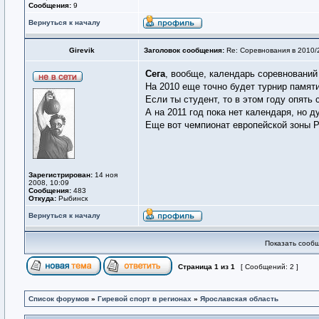
Сообщения:
9
Вернуться к началу
Girevik
Заголовок сообщения:
Re: Соревнования в 2010/
Сега
, вообще, календарь соревнований
На 2010 еще точно будет турнир памяти
Если ты студент, то в этом году опять
А на 2011 год пока нет календаря, но д
Еще вот чемпионат европейской зоны Ро
Зарегистрирован:
14 ноя
2008, 10:09
Сообщения:
483
Откуда:
Рыбинск
Вернуться к началу
Показать сообщ
Страница
1
из
1
[ Сообщений: 2 ]
Список форумов
»
Гиревой спорт в регионах
»
Ярославская область