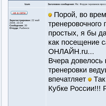
Izum
Заголовок сообщения:
Re: Форум гиревиков ярос
Порой, во врем
Зарегистрирован:
22 май
тренеровочного 
2009, 23:19
Сообщения:
30
Откуда:
Рыбинск
простых, я бы д
как посещение 
ОНЛАЙН.ru...
Вчера довелось 
тренеровки веду
впечатляет
Так 
Кубке России!!! 