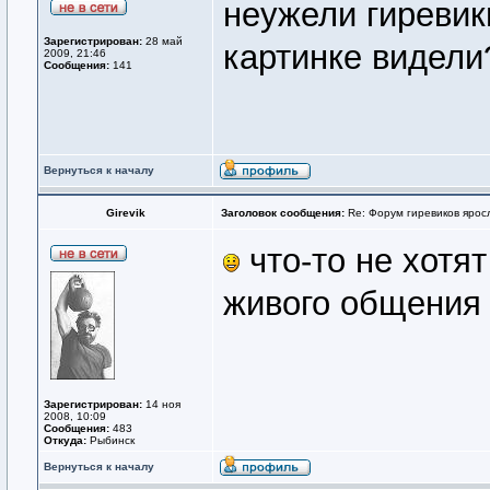
неужели гиревик
Зарегистрирован:
28 май
картинке видел
2009, 21:46
Сообщения:
141
Вернуться к началу
Girevik
Заголовок сообщения:
Re: Форум гиревиков ярос
что-то не хотя
живого общения х
Зарегистрирован:
14 ноя
2008, 10:09
Сообщения:
483
Откуда:
Рыбинск
Вернуться к началу