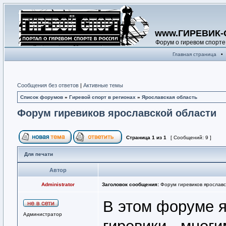
www.ГИРЕВИК-
Форум о гиревом спорте
Главная страница
•
Сообщения без ответов
|
Активные темы
Список форумов
»
Гиревой спорт в регионах
»
Ярославская область
Форум гиревиков ярославской области
Страница
1
из
1
[ Сообщений: 9 ]
Для печати
Автор
Administrator
Заголовок сообщения:
Форум гиревиков ярославс
В этом форуме я
Администратор