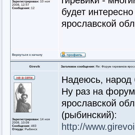
гиревики - мног
Зарегистрирован:
10 ноя
2008, 12:57
Сообщения:
12
будет интересно 
ярославской обл
Вернуться к началу
Girevik
Заголовок сообщения:
Re: Форум гиревиков ярос
Надеюсь, народ 
Ну раз на форум
ярославской обл
(рыбинский):
Зарегистрирован:
14 ноя
2008, 10:09
http://www.girevo
Сообщения:
483
Откуда:
Рыбинск