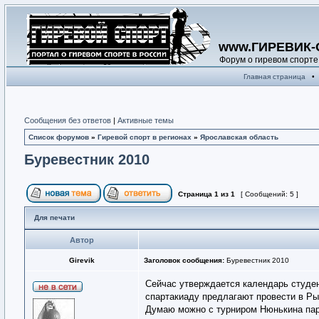
www.ГИРЕВИК-
Форум о гиревом спорте
Главная страница
•
Сообщения без ответов
|
Активные темы
Список форумов
»
Гиревой спорт в регионах
»
Ярославская область
Буревестник 2010
Страница
1
из
1
[ Сообщений: 5 ]
Для печати
Автор
Girevik
Заголовок сообщения:
Буревестник 2010
Сейчас утверждается календарь студен
спартакиаду предлагают провести в Ры
Думаю можно с турниром Нюнькина пар