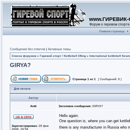
www.ГИРЕВИК-
Форум о гиревом спорте
Главная страница
•
Сообщения без ответов
|
Активные темы
Список форумов
»
Гиревой спорт / Kettlebell lifting
»
International kettlebell forum
GIRYA?
Страница
1
из
1
[ Сообщений: 6 ]
Для печати
Автор
Antti
Заголовок сообщения:
GIRYA?
Hello again.
One question is, where you can get kettle
Зарегистрирован:
28 фев
there is any manufacturer in Russia who
2009, 19:59