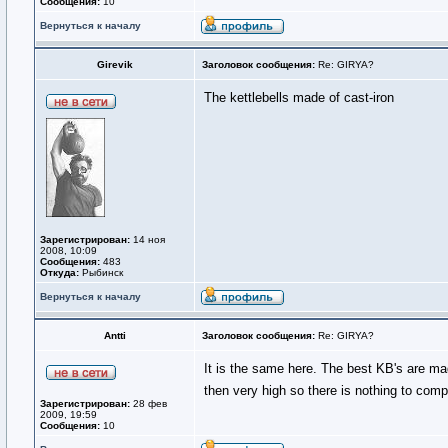
Сообщения:
10
Вернуться к началу
Girevik
Заголовок сообщения:
Re: GIRYA?
The kettlebells made of cast-iron
Зарегистрирован:
14 ноя
2008, 10:09
Сообщения:
483
Откуда:
Рыбинск
Вернуться к началу
Antti
Заголовок сообщения:
Re: GIRYA?
It is the same here. The best KB's are mad
then very high so there is nothing to com
Зарегистрирован:
28 фев
2009, 19:59
Сообщения:
10