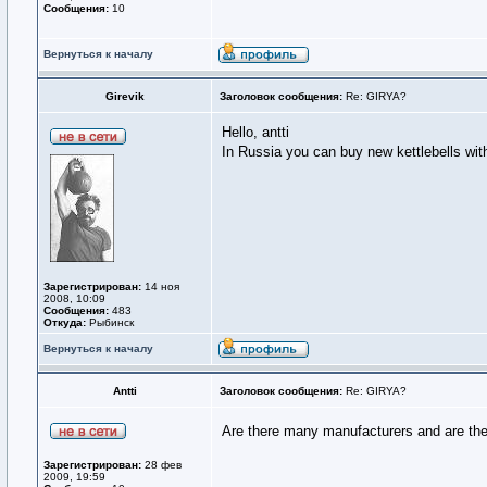
Сообщения:
10
Вернуться к началу
Girevik
Заголовок сообщения:
Re: GIRYA?
Hello, antti
In Russia you can buy new kettlebells with
Зарегистрирован:
14 ноя
2008, 10:09
Сообщения:
483
Откуда:
Рыбинск
Вернуться к началу
Antti
Заголовок сообщения:
Re: GIRYA?
Are there many manufacturers and are the 
Зарегистрирован:
28 фев
2009, 19:59