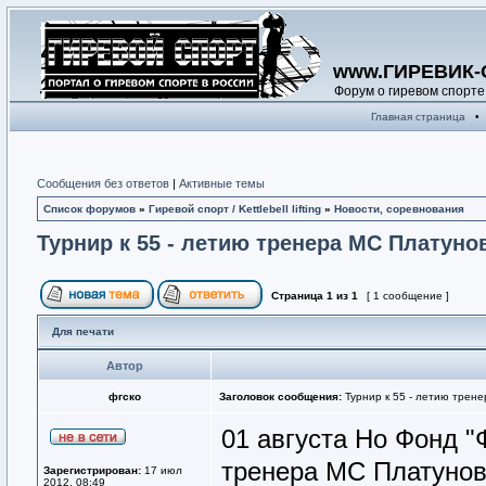
www.ГИРЕВИК-
Форум о гиревом спорте
Главная страница
•
Сообщения без ответов
|
Активные темы
Список форумов
»
Гиревой спорт / Kettlebell lifting
»
Новости, соревнования
Турнир к 55 - летию тренера МС Платунов
Страница
1
из
1
[ 1 сообщение ]
Для печати
Автор
фгско
Заголовок сообщения:
Турнир к 55 - летию трене
01 августа Но Фонд "
тренера МС Платунова
Зарегистрирован:
17 июл
2012, 08:49