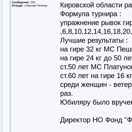
Сообщения:
191
Кировской области ра
Откуда:
г.Кирово-Чепецк
Формула турнира :
упражнение рывок гир
,6,8,10,12,14,16,18,20
Лучшие результаты :
на гире 32 кг МС Пеш
на гире 24 кг до 50 
ст.50 лет МС Платуно
ст.60 лет на гире 16 
среди женщин - ветер
раз.
Юбиляру было вручен
Директор НО Фонд "Ф