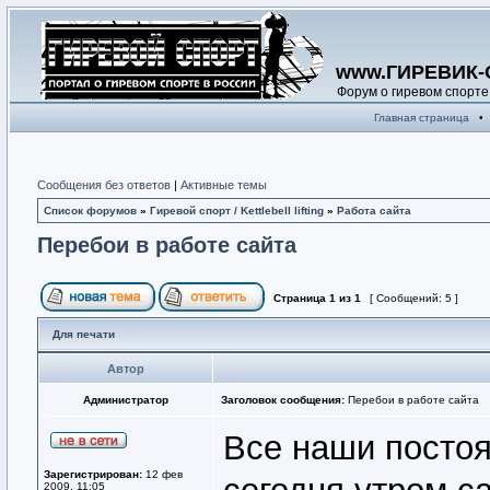
www.ГИРЕВИК-
Форум о гиревом спорте
Главная страница
•
Сообщения без ответов
|
Активные темы
Список форумов
»
Гиревой спорт / Kettlebell lifting
»
Работа сайта
Перебои в работе сайта
Страница
1
из
1
[ Сообщений: 5 ]
Для печати
Автор
Администратор
Заголовок сообщения:
Перебои в работе сайта
Все наши постоя
Зарегистрирован:
12 фев
2009, 11:05