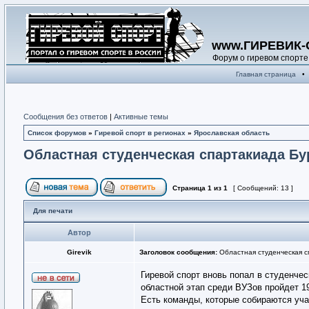
www.ГИРЕВИК-
Форум о гиревом спорте
Главная страница
•
Сообщения без ответов
|
Активные темы
Список форумов
»
Гиревой спорт в регионах
»
Ярославская область
Областная студенческая спартакиада Бу
Страница
1
из
1
[ Сообщений: 13 ]
Для печати
Автор
Girevik
Заголовок сообщения:
Областная студенческая с
Гиревой спорт вновь попал в студенче
областной этап среди ВУЗов пройдет 1
Есть команды, которые собираются уча