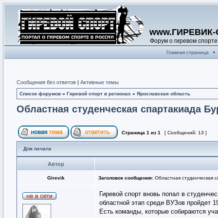
www.ГИРЕВИК-
Форум о гиревом спорте
Главная страница
•
Сообщения без ответов
|
Активные темы
Список форумов
»
Гиревой спорт в регионах
»
Ярославская область
Областная студенческая спартакиада Бу
Страница
1
из
1
[ Сообщений: 13 ]
Для печати
Автор
Girevik
Заголовок сообщения:
Областная студенческая с
Гиревой спорт вновь попал в студенче
областной этап среди ВУЗов пройдет 1
Есть команды, которые собираются уча