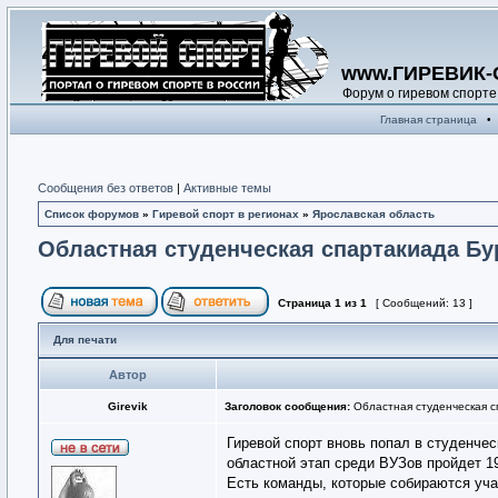
www.ГИРЕВИК-
Форум о гиревом спорте
Главная страница
•
Сообщения без ответов
|
Активные темы
Список форумов
»
Гиревой спорт в регионах
»
Ярославская область
Областная студенческая спартакиада Бу
Страница
1
из
1
[ Сообщений: 13 ]
Для печати
Автор
Girevik
Заголовок сообщения:
Областная студенческая с
Гиревой спорт вновь попал в студенче
областной этап среди ВУЗов пройдет 1
Есть команды, которые собираются уча