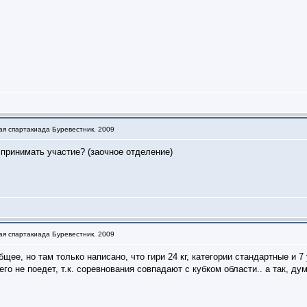
ая спартакиада Буревестник. 2009
принимать участие? (заочное отделение)
ая спартакиада Буревестник. 2009
бщее, но там только написано, что гири 24 кг, категории стандартные и 7 
го не поедет, т.к. соревнования совпадают с кубком области.. а так, 