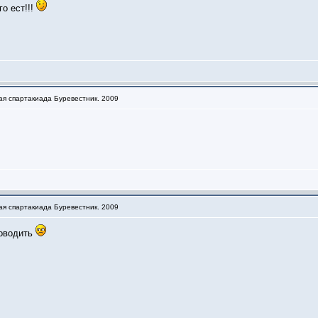
о ест!!!
ая спартакиада Буревестник. 2009
ая спартакиада Буревестник. 2009
роводить