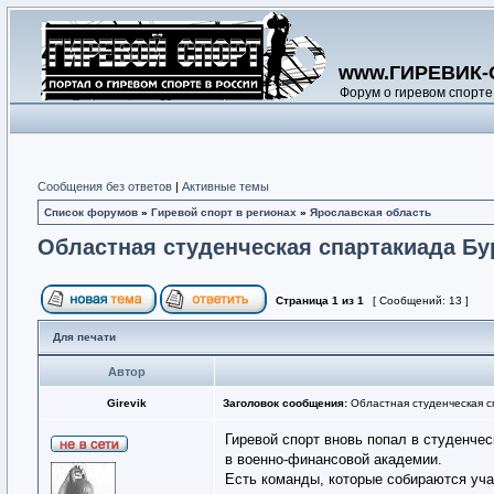
www.ГИРЕВИК-
Форум о гиревом спорте
Сообщения без ответов
|
Активные темы
Список форумов
»
Гиревой спорт в регионах
»
Ярославская область
Областная студенческая спартакиада Бу
Страница
1
из
1
[ Сообщений: 13 ]
Для печати
Автор
Girevik
Заголовок сообщения:
Областная студенческая с
Гиревой спорт вновь попал в студенче
в военно-финансовой академии.
Есть команды, которые собираются уча