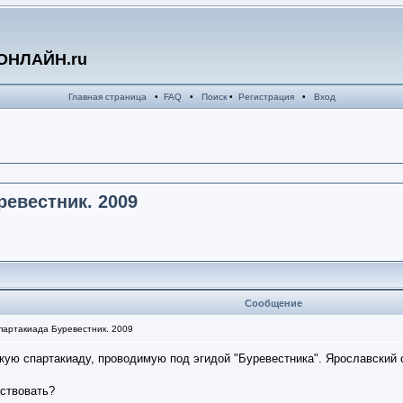
ОНЛАЙН.ru
Главная страница
•
FAQ
•
Поиск
•
Регистрация
•
Вход
ревестник. 2009
Сообщение
партакиада Буревестник. 2009
скую спартакиаду, проводимую под эгидой "Буревестника". Ярославский 
ствовать?