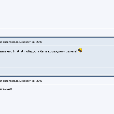
ая спартакиада Буревестник. 2009
зать что РГАТА победила бы в командном зачете!
ая спартакиада Буревестник. 2009
есенье!!