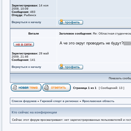
Зарегистрирован:
14 ноя
2008, 10:09
Сообщения:
483
Откуда:
Рыбинск
Вернуться к началу
Виталя
Заголовок сообщения:
Re: Областная студенческ
А че это округ проводить не будут?((((
Зарегистрирован:
28 май
2009, 21:46
Сообщения:
141
Вернуться к началу
Показать сообщ
Страница
1
из
1
[ Сообщений: 13 ]
Список форумов
»
Гиревой спорт в регионах
»
Ярославская область
Кто сейчас на конференции
Сейчас этот форум просматривают: нет зарегистрированных пользователей и гост