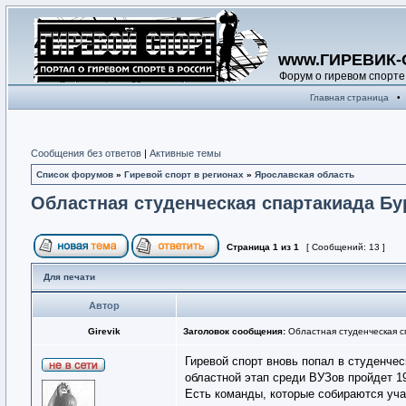
www.ГИРЕВИК-
Форум о гиревом спорте
Главная страница
•
Сообщения без ответов
|
Активные темы
Список форумов
»
Гиревой спорт в регионах
»
Ярославская область
Областная студенческая спартакиада Бу
Страница
1
из
1
[ Сообщений: 13 ]
Для печати
Автор
Girevik
Заголовок сообщения:
Областная студенческая с
Гиревой спорт вновь попал в студенче
областной этап среди ВУЗов пройдет 1
Есть команды, которые собираются уча