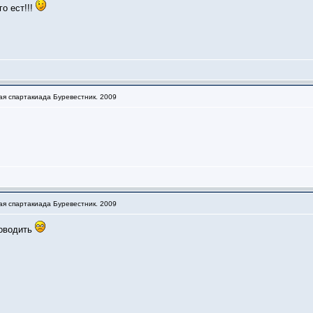
о ест!!!
ая спартакиада Буревестник. 2009
ая спартакиада Буревестник. 2009
роводить