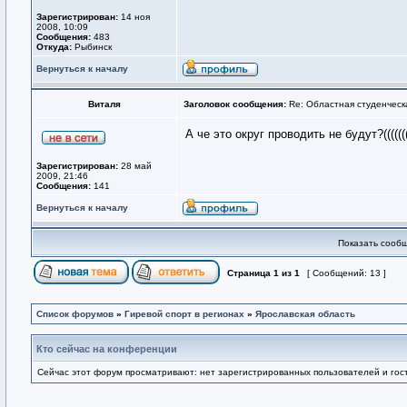
Зарегистрирован:
14 ноя
2008, 10:09
Сообщения:
483
Откуда:
Рыбинск
Вернуться к началу
Виталя
Заголовок сообщения:
Re: Областная студенческ
А че это округ проводить не будут?((((
Зарегистрирован:
28 май
2009, 21:46
Сообщения:
141
Вернуться к началу
Показать сообщ
Страница
1
из
1
[ Сообщений: 13 ]
Список форумов
»
Гиревой спорт в регионах
»
Ярославская область
Кто сейчас на конференции
Сейчас этот форум просматривают: нет зарегистрированных пользователей и гост