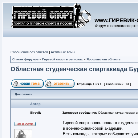
www.ГИРЕВИК-
Форум о гиревом спорте
Сообщения без ответов
|
Активные темы
Список форумов
»
Гиревой спорт в регионах
»
Ярославская область
Областная студенческая спартакиада Бу
Страница
1
из
1
[ Сообщений: 13 ]
Для печати
Автор
Girevik
Заголовок сообщения:
Областная студенческая с
Гиревой спорт вновь попал в студенче
в военно-финансовой академии.
Есть команды, которые собираются уча