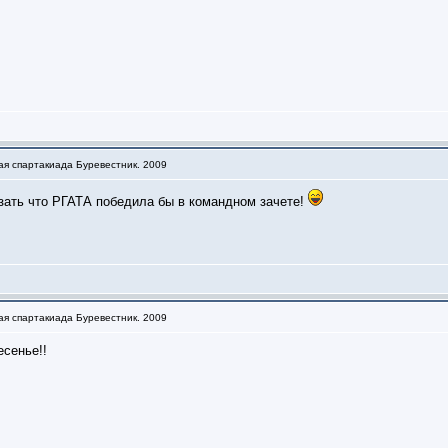
ая спартакиада Буревестник. 2009
зать что РГАТА победила бы в командном зачете!
ая спартакиада Буревестник. 2009
есенье!!