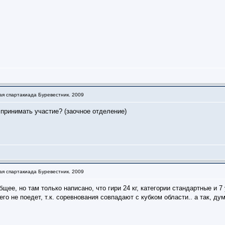
ая спартакиада Буревестник. 2009
принимать участие? (заочное отделение)
ая спартакиада Буревестник. 2009
бщее, но там только написано, что гири 24 кг, категории стандартные и 7 
го не поедет, т.к. соревнования совпадают с кубком области.. а так, 