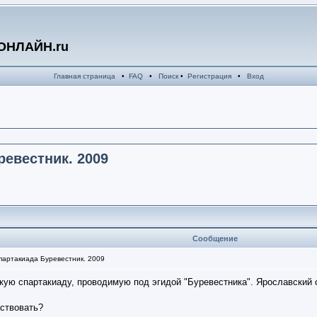
ОНЛАЙН.ru
Главная страница
•
FAQ
•
Поиск
•
Регистрация
•
Вход
ревестник. 2009
Сообщение
партакиада Буревестник. 2009
скую спартакиаду, проводимую под эгидой "Буревестника". Ярославский 
ствовать?