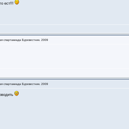
о ест!!!
ая спартакиада Буревестник. 2009
ая спартакиада Буревестник. 2009
роводить