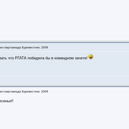
ая спартакиада Буревестник. 2009
зать что РГАТА победила бы в командном зачете!
ая спартакиада Буревестник. 2009
есенье!!