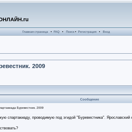
ОНЛАЙН.ru
Главная страница
•
FAQ
•
Поиск
•
Регистрация
•
Вход
ревестник. 2009
Сообщение
партакиада Буревестник. 2009
скую спартакиаду, проводимую под эгидой "Буревестника". Ярославский 
ствовать?