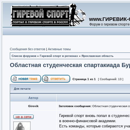
www.ГИРЕВИК-
Форум о гиревом спорте
Сообщения без ответов
|
Активные темы
Список форумов
»
Гиревой спорт в регионах
»
Ярославская область
Областная студенческая спартакиада Бу
Страница
1
из
1
[ Сообщений: 13 ]
Для печати
Автор
Girevik
Заголовок сообщения:
Областная студенческая с
Гиревой спорт вновь попал в студенче
в военно-финансовой академии.
Есть команды, которые собираются уча