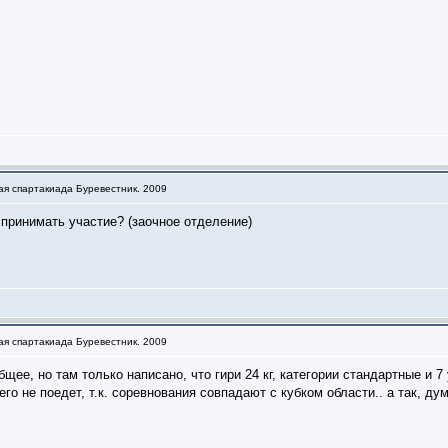
ая спартакиада Буревестник. 2009
принимать участие? (заочное отделение)
ая спартакиада Буревестник. 2009
бщее, но там только написано, что гири 24 кг, категории стандартные и 7 
го не поедет, т.к. соревнования совпадают с кубком области.. а так, 