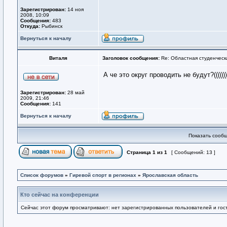
Зарегистрирован:
14 ноя
2008, 10:09
Сообщения:
483
Откуда:
Рыбинск
Вернуться к началу
Виталя
Заголовок сообщения:
Re: Областная студенческ
А че это округ проводить не будут?((((
Зарегистрирован:
28 май
2009, 21:46
Сообщения:
141
Вернуться к началу
Показать сообщ
Страница
1
из
1
[ Сообщений: 13 ]
Список форумов
»
Гиревой спорт в регионах
»
Ярославская область
Кто сейчас на конференции
Сейчас этот форум просматривают: нет зарегистрированных пользователей и гост