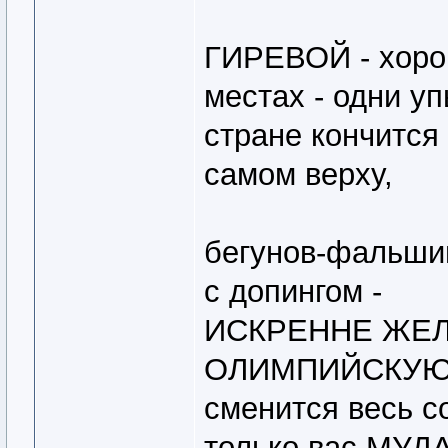
ГИРЕВОЙ - хорош
местах - одни уп
стране кончится
самом верху,
бегунов-фальши
с допингом -
ИСКРЕННЕ ЖЕЛ
ОЛИМПИЙСКУЮ П
сменится весь со
только вас МУ