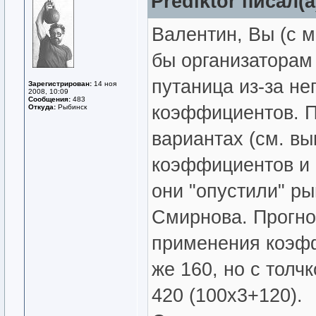
Prediktor писал(а
Валентин, Вы (с 
бы организаторам 
путаница из-за н
Зарегистрирован:
14 ноя
2008, 10:09
Сообщения:
483
коэффициентов. П
Откуда:
Рыбинск
вариантах (см. вы
коэффициентов и с
они "опустили" р
Смирнова. Прогно
применения коэфф
же 160, но с толч
420 (100х3+120).