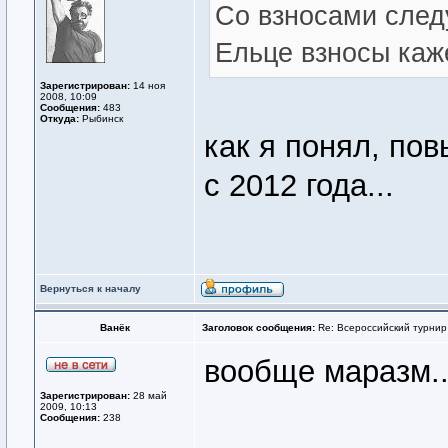
Со взносами след
Ельце взносы каж
Зарегистрирован:
14 ноя
2008, 10:09
Сообщения:
483
Откуда:
Рыбинск
как я понял, по
с 2012 года...
Вернуться к началу
Ванёк
Заголовок сообщения:
Re: Всероссийский турнир
вообще маразм..
Зарегистрирован:
28 май
2009, 10:13
Сообщения:
238