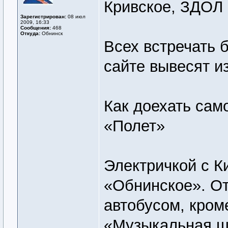
Кривское, ЗДОЛ 
Зарегистрирован:
08 июл
2009, 16:33
Сообщения:
468
Откуда:
Обнинск
Всех встречать 
сайте вывесят и
Как доехать сам
«Полет»
Электричкой с К
«Обнинское». От
автобусом, кром
«Музыкальная ш