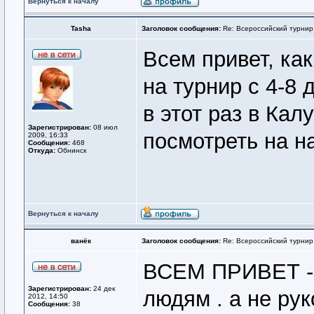
Вернуться к началу
Tasha
Заголовок сообщения:
Re: Всероссийский турнир
Всем привет, как
на турнир с 4-8
в этот раз в Ка
Зарегистрирован:
08 июл
посмотреть на н
2009, 16:33
Сообщения:
468
Откуда:
Обнинск
Вернуться к началу
ванёк
Заголовок сообщения:
Re: Всероссийский турнир
ВСЕМ ПРИВЕТ - 
Зарегистрирован:
24 дек
людям . а не рук
2012, 14:50
Сообщения:
38