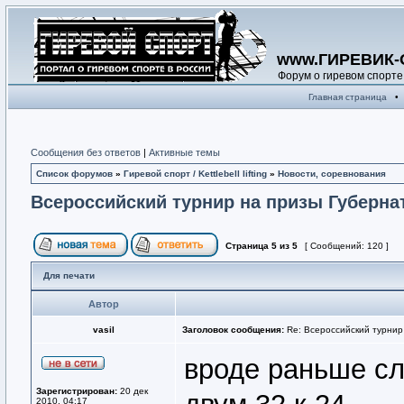
www.ГИРЕВИК-
Форум о гиревом спорте
Главная страница
•
Сообщения без ответов
|
Активные темы
Список форумов
»
Гиревой спорт / Kettlebell lifting
»
Новости, соревнования
Всероссийский турнир на призы Губерна
Страница
5
из
5
[ Сообщений: 120 ]
Для печати
Автор
vasil
Заголовок сообщения:
Re: Всероссийский турнир
вроде раньше с
Зарегистрирован:
20 дек
2010, 04:17