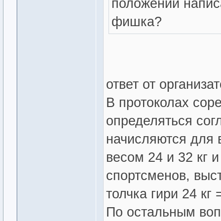
положении напис
фишка?
ответ от организат
В протоколах сор
определяться сог
начисляются для 
весом 24 и 32 кг 
спортсменов, высту
толчка гири 24 кг =
По остальным во