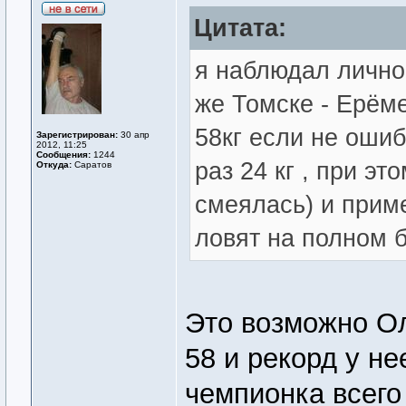
Цитата:
я наблюдал лично
же Томске - Ерём
58кг если не оши
Зарегистрирован:
30 апр
2012, 11:25
Сообщения:
1244
раз 24 кг , при эт
Откуда:
Саратов
смеялась) и приме
ловят на полном б
Это возможно Ол
58 и рекорд у не
чемпионка всего 