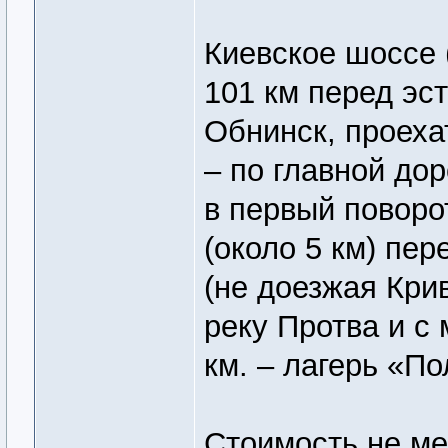
Киевское шоссе 
101 км перед эс
Обнинск, проеха
– по главной дор
в первый поворо
(около 5 км) пе
(не доезжая Крив
реку Протва и с 
км. – лагерь «По
Стоимость не ме