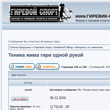
www.ГИРЕВИК-
Форум о гиревом спорте
Сообщения без ответов
|
Активные темы
Список форумов
»
Гиревой спорт / Kettlebell lifting
»
Вопросы от новичков
Теника жима гири одной рукой
Страница
126
из
126
[ Сообщений: 312
Для печати
Автор
vasek
Заголовок сообщения:
Re: Теника жима гири одн
05.12.2016
1) Т2х16 - 20
Зарегистрирован:
11 сен
2013, 09:32