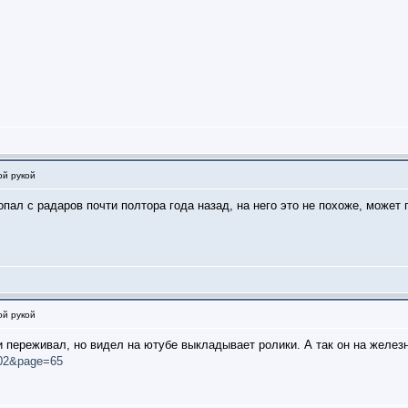
ой рукой
опал с радаров почти полтора года назад, на него это не похоже, может
ой рукой
 и переживал, но видел на ютубе выкладывает ролики. А так он на желе
. 02&page=65