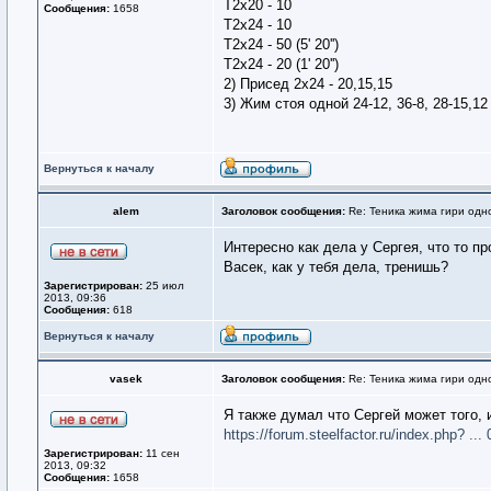
Т2х20 - 10
Сообщения:
1658
Т2х24 - 10
Т2х24 - 50 (5' 20'')
Т2х24 - 20 (1' 20'')
2) Присед 2х24 - 20,15,15
3) Жим стоя одной 24-12, 36-8, 28-15,12
Вернуться к началу
alem
Заголовок сообщения:
Re: Теника жима гири одн
Интересно как дела у Сергея, что то пр
Васек, как у тебя дела, тренишь?
Зарегистрирован:
25 июл
2013, 09:36
Сообщения:
618
Вернуться к началу
vasek
Заголовок сообщения:
Re: Теника жима гири одн
Я также думал что Сергей может того,
https://forum.steelfactor.ru/index.php? ..
Зарегистрирован:
11 сен
2013, 09:32
Сообщения:
1658