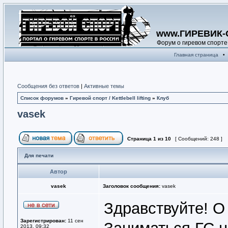
www.ГИРЕВИК-
Форум о гиревом спорте
Главная страница
•
Сообщения без ответов
|
Активные темы
Список форумов
»
Гиревой спорт / Kettlebell lifting
»
Клуб
vasek
Страница
1
из
10
[ Сообщений: 248 ]
Для печати
Автор
vasek
Заголовок сообщения:
vasek
Здравствуйте! О 
Зарегистрирован:
11 сен
2013, 09:32